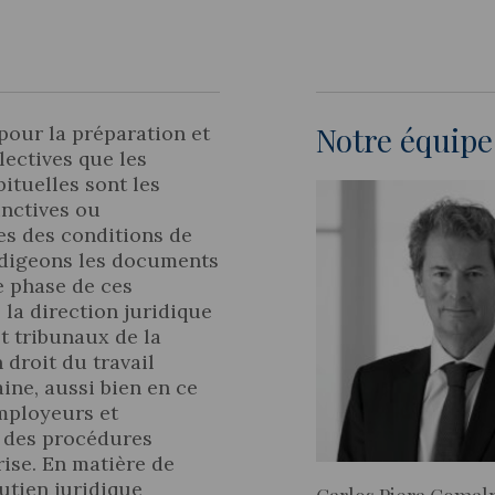
Notre équipe 
 pour la préparation et
Actualité juridique
lectives que les
Nouvelles et articles
ituelles sont les
nctives ou
les des conditions de
rédigeons les documents
e phase de ces
la direction juridique
et tribunaux de la
 droit du travail
ne, aussi bien en ce
employeurs et
s des procédures
rise. En matière de
utien juridique