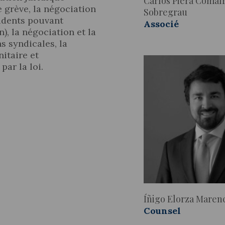
Carlos Piera Comal
 grève, la négociation
Sobregrau
cidents pouvant
Associé
), la négociation et la
ns syndicales, la
itaire et
par la loi.
Íñigo Elorza Maren
Counsel