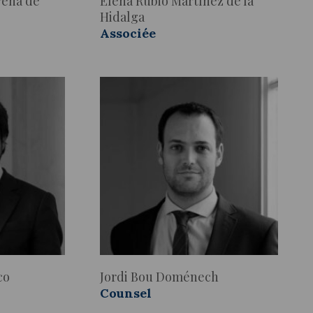
rena de
Elena Rubio Martínez de la
Hidalga
Associée
co
Jordi Bou Doménech
Counsel