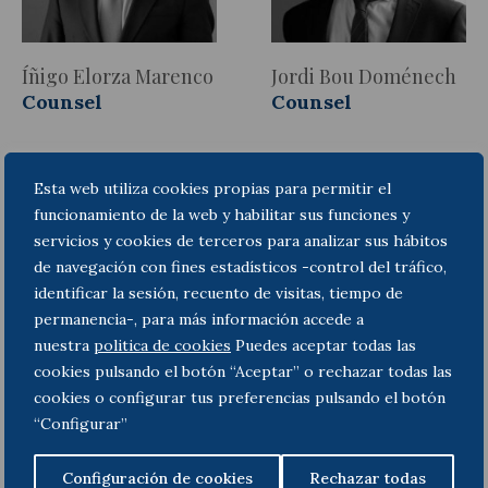
Íñigo Elorza Marenco
Jordi Bou Doménech
Counsel
Counsel
Esta web utiliza cookies propias para permitir el
funcionamiento de la web y habilitar sus funciones y
servicios y cookies de terceros para analizar sus hábitos
de navegación con fines estadísticos -control del tráfico,
identificar la sesión, recuento de visitas, tiempo de
permanencia-, para más información accede a
nuestra
politica de cookies
Puedes aceptar todas las
cookies pulsando el botón “Aceptar” o rechazar todas las
Marta Martí Miret
cookies o configurar tus preferencias pulsando el botón
Avocat
“Configurar”
Domaines de pratique
Configuración de cookies
Rechazar todas