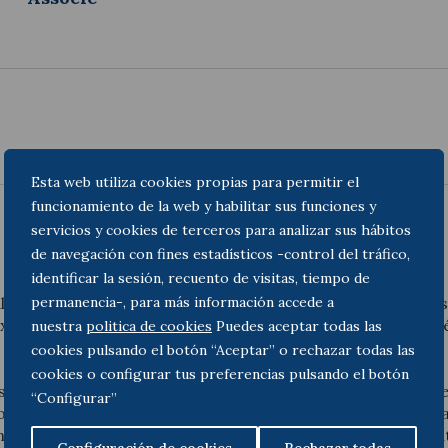
Esta web utiliza cookies propias para permitir el
funcionamiento de la web y habilitar sus funciones y
servicios y cookies de terceros para analizar sus hábitos
de navegación con fines estadísticos -control del tráfico,
identificar la sesión, recuento de visitas, tiempo de
isés en matière internationale, pour assister les entreprise
permanencia-, para más información accede a
xtérieur ou qui veulent s’internationaliser et de l’autre côt
nuestra
politica de cookies
Puedes aceptar todas las
cookies pulsando el botón “Aceptar” o rechazar todas las
cookies o configurar tus preferencias pulsando el botón
 internationales, conseillent habituellement les entreprise
“Configurar”
ions et Acquisitions (M&A), Joint-ventures, contrats intern
tentieux judiciaire et arbitraux internationaux, parmi d’au