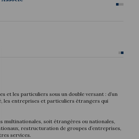
Nou
s et les particuliers sous un double versant : d’un
é, les entreprises et particuliers étrangers qui
s multinationales, soit étrangères ou nationales,
ationaux, restructuration de groupes d’entreprises,
tres services.