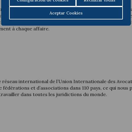
Configuración de cookies
Rechazar todas
onal
(LNI)
, qui est présent dans plus de 50 pays et 130 vill
Aceptar Cookies
nts à vocation internationale qui s’engagent à fournir à le
client est la priorité absolue des membres de LNI et, à ce t
ment à chaque affaire.
le réseau international de l’Union Internationale des Avocat
de fédérations et d’associations dans 110 pays, ce qui nous
ravailler dans toutes les juridictions du monde.