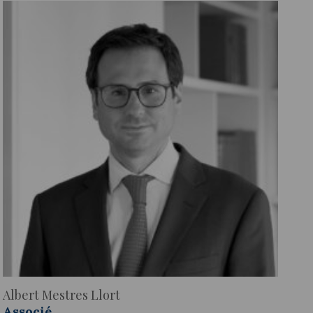
Albert Mestres Llort
Lo
Associé
A