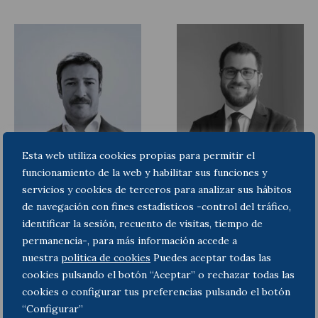
Esta web utiliza cookies propias para permitir el
Mario Chaparro
Pol Fontboté Pradilla
funcionamiento de la web y habilitar sus funciones y
Yedro
Avocat
servicios y cookies de terceros para analizar sus hábitos
Counsel
de navegación con fines estadísticos -control del tráfico,
identificar la sesión, recuento de visitas, tiempo de
permanencia-, para más información accede a
nuestra
politica de cookies
Puedes aceptar todas las
cookies pulsando el botón “Aceptar” o rechazar todas las
cookies o configurar tus preferencias pulsando el botón
“Configurar”