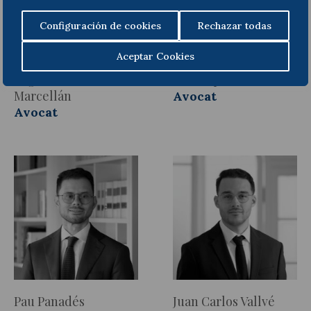
Configuración de cookies
Rechazar todas
Aceptar Cookies
Miguel Lacasa
Éric López Caballero
Marcellán
Avocat
Avocat
Pau Panadés
Juan Carlos Vallvé