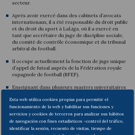
secteur.
Après avoir exercé dans des cabinets d’avocats
internationaux, il a été responsable du droit public
et du droit du sport à LaLiga, où il a exercé en
tant que secrétaire du juge de discipline sociale,
du comité de contrôle économique et du tribunal
arbitral du football.
Il occupe actuellement la fonction de juge unique
d’appel de futsal auprès de la Fédération royale
espagnole de football (RFEF).
Enseignant dans plusieurs masters universitaires
spécialisés en droit du sport (Universidad
Esta web utiliza cookies propias para permitir el
Europea–Escuela Universitaria Real Madrid,
funcionamiento de la web y habilitar sus funciones y
LaLiga Business School et ISDE).
servicios y cookies de terceros para analizar sus hábitos
Auteur de nombreuses publications dans des
de navegación con fines estadísticos -control del tráfico,
revues juridiques spécialisées et d’ouvrages
identificar la sesión, recuento de visitas, tiempo de
collectifs publiés par des éditeurs de référence