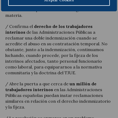
Aceptar Cookies
por parte de un Juzgado de lo Social, lo que anticipa
un efecto multiplicador sobre la litigiosidad en esta
materia.
/ Confirma el
derecho de los trabajadores
interinos
de las Administraciones Públicas a
reclamar una doble indemnización cuando se
acredite el abuso en su contratación temporal. No
obstante, junto a la indemnización, continuamos
luchando, cuando procede, por la fijeza de los
interinos afectados, tanto personal funcionario
como laboral, para equipararnos a la normativa
comunitaria y la doctrina del TJUE.
/ Abre la puerta a que cerca de
un millón de
trabajadores interinos
en las Administraciones
Públicas españolas puedan instar reclamaciones
similares en relación con el derecho indemnizatorio
y la fijeza.
/ La resolución se enmarca en un problema