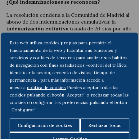
¿Qué indemnizaciones se reconocen?
La resolución condena a la Comunidad de Madrid al
abono de dos indemnizaciones cumulativas: la
indemnización extintiva
tasada de 20 días por año
de servicio —que el Tribunal Supremo continúa
aplicando a los contratos que se extinguen por la
Esta web utiliza cookies propias para permitir el
cobertura definitiva de la vacante— y una
funcionamiento de la web y habilitar sus funciones y
indemnización complementaria reparadora
del
servicios y cookies de terceros para analizar sus hábitos
daño sufrido por el abuso de la temporalidad, fijada
de navegación con fines estadísticos -control del tráfico,
con arreglo al criterio orientador constituido por la
identificar la sesión, recuento de visitas, tiempo de
LISOS (art. 40, en la redacción vigente al tiempo de
permanencia-, para más información accede a
producirse los hechos).
nuestra
politica de cookies
Puedes aceptar todas las
cookies pulsando el botón “Aceptar” o rechazar todas las
¿Por qué es importante esta sentencia?
cookies o configurar tus preferencias pulsando el botón
Consecuencias prácticas
“Configurar”
/ Constituye uno de los
primeros
pronunciamientos judiciales
del nuevo criterio
Configuración de cookies
Rechazar todas
establecido por el Pleno de la Sala de lo Social del
Tribunal Supremo (sentencia de 11 de mayo de 2026)