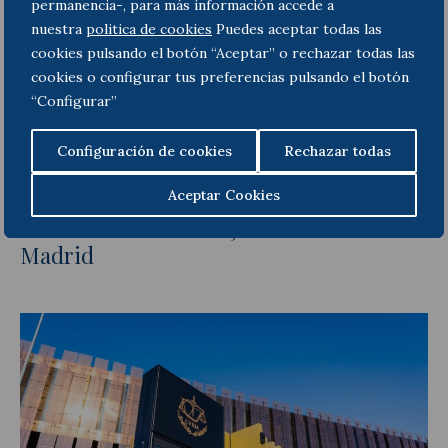
permanencia-, para más información accede a
nuestra
politica de cookies
Puedes aceptar todas las
cookies pulsando el botón “Aceptar” o rechazar todas las
cookies o configurar tus preferencias pulsando el botón
“Configurar”
Configuración de cookies
Rechazar todas
04.05.2026
Aceptar Cookies
Tribuna de Francisco Javier Ramón
sobre el último revés judicial a la ZBE de
Madrid