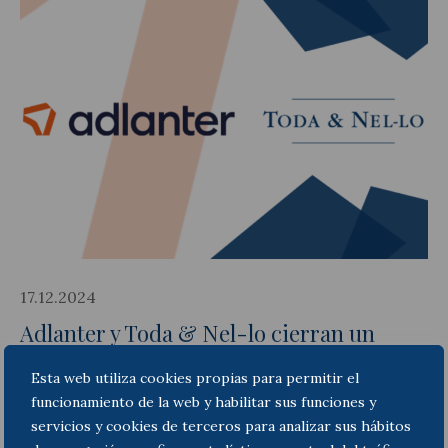
17.12.2024
Adlanter y Toda & Nel-lo cierran un
acuerdo estratégico para mejorar la
Esta web utiliza cookies propias para permitir el
propuesta de valor a sus clientes y
funcionamiento de la web y habilitar sus funciones y
adquirir su compañía Quantum Asesores
servicios y cookies de terceros para analizar sus hábitos