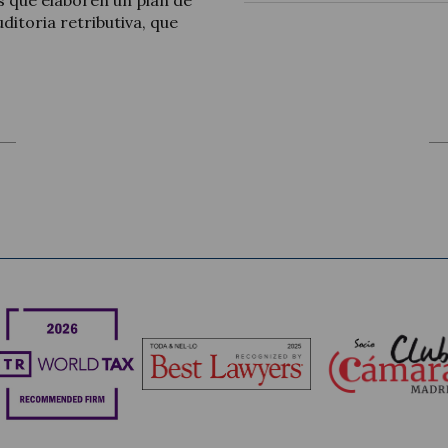
s que elaboren un plan de
ditoria retributiva, que