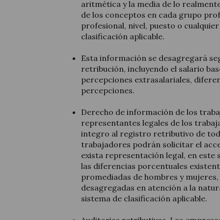
aritmética y la media de lo realment
de los conceptos en cada grupo prof
profesional, nivel, puesto o cualquie
clasificación aplicable.
Esta información se desagregará seg
retribución, incluyendo el salario ba
percepciones extrasalariales, difere
percepciones.
Derecho de información de los traba
representantes legales de los traba
integro al registro retributivo de toda
trabajadores podrán solicitar el acc
exista representación legal, en este s
las diferencias porcentuales existent
promediadas de hombres y mujeres,
desagregadas en atención a la natural
sistema de clasificación aplicable.