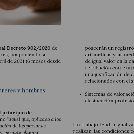
Legal Update
eal Decreto 902/2020
de
poseerán un registro 
News and Articles
bres, posponiendo su
aritméticas y las med
abril de 2021 (6 meses desde
de igual valor en la 
retribución entre un 
una justificación de 
relacionados con el s
mujeres y hombres
Sistemas de valoració
clasificación profesio
l principio de
omo
“aquel que, aplicado a los
Un trabajo tendrá igual va
ución de las personas
realizan, las condiciones 
s, permite obtener