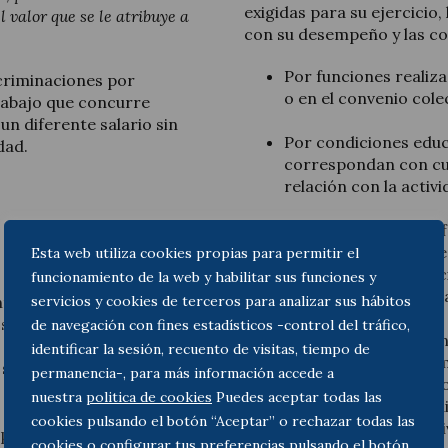
exigidas para su ejercicio
l valor que se le atribuye a
con su desempeño y las co
Por funciones realiza
scriminaciones por
o en el convenio cole
rabajo que concurre
un diferente salario sin
Por condiciones educ
dad.
correspondan con cua
relación con la activ
Por condiciones prof
aquellas que acrediten
Esta web utiliza cookies propias para permitir el
incluyendo experienc
funcionamiento de la web y habilitar sus funciones y
exista conexión con l
servicios y cookies de terceros para analizar sus hábitos
tilla, incluyendo al
s.
de navegación con fines estadísticos -control del tráfico,
Por factores relacio
identificar la sesión, recuento de visitas, tiempo de
entenderá aquel elem
l sea su número de
permanencia-, para más información accede a
desarrollada, pero no
nuestra
politica de cookies
Puedes aceptar todas las
ser la penosidad, la d
cookies pulsando el botón “Aceptar” o rechazar todas las
movimientos repetitiv
 por sexo, con la media
cookies o configurar tus preferencias pulsando el botón