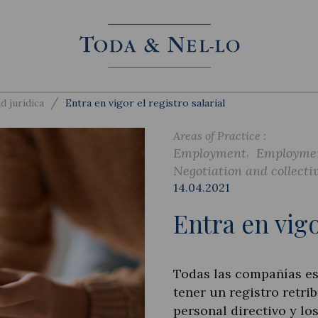
/
d jurídica
Entra en vigor el registro salarial
Areas of Practice :
Employment
Employme
Negotiation and collecti
14.04.2021
Entra en vigo
Todas las compañías est
tener un registro retrib
personal directivo y los