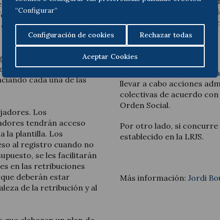
aislamiento, la respon
e percibido por cada uno
“Configurar”
sociales, las habilida
esional, categoría
capacidad de resoluci
r otro sistema de
organización.
Configuración de cookies
Rechazar todas
Aceptar Cookies
ún la naturaleza de la
se, los complementos y las
La información retributiva
nciando cada una de las
llevar a cabo acciones admi
colectivas de acuerdo con 
Orden Social.
jadores. Los
jadores tendrán acceso
Por otro lado, si concurre
 la plantilla. Los
establecido en la LRJS.
eso al registro cuando no
upuesto, se les facilitarán
es en las retribuciones
 que deberán estar
Más información:
Jordi Bo
eza de la retribución y al