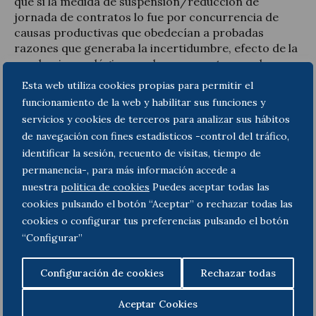
que si la medida de suspensión/reducción de
jornada de contratos lo fue por concurrencia de
causas productivas que obedecían a probadas
razones que generaba la incertidumbre, efecto de la
pandemia, era lógico que la empresa tomara la
decisión de adoptar una medida de carácter
Esta web utiliza cookies propias para permitir el
temporal -ERTE-.
funcionamiento de la web y habilitar sus funciones y
servicios y cookies de terceros para analizar sus hábitos
En cambio,
si las causas que motivan la crisis
de navegación con fines estadísticos -control del tráfico,
empresarial tienen una ontología es estructural
,
identificar la sesión, recuento de visitas, tiempo de
como por ejemplo la reducción de las unidades a
permanencia-, para más información accede a
producir comunicada de forma oficial y definitiva
por el principal cliente de la empresa, esas causas
nuestra
politica de cookies
Puedes aceptar todas las
productivas
justifican un ERE
.
cookies pulsando el botón “Aceptar” o rechazar todas las
cookies o configurar tus preferencias pulsando el botón
De este modo, la precitada sentencia señala que “la
“Configurar”
naturaleza coyuntural y temporal de los ERTE, no
son idóneos para afrontar una situación empresarial
Configuración de cookies
Rechazar todas
en la que concurren causas estructurales y
definitivas”. Por tanto, considera que las “normas
Aceptar Cookies
Covid” refuerzan los mecanismos de flexibilidad