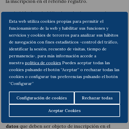
la inscripción en el referido registro.
No habiéndose habilitado todavía ese canal
específico
para realizar el trámite de inscripción
Esta web utiliza cookies propias para permitir el
(canal específico que sí existe para la inscripción en
funcionamiento de la web y habilitar sus funciones y
otros registros dependientes del mismo organismo),
servicios y cookies de terceros para analizar sus hábitos
parece razonable concluir que la falta de
de navegación con fines estadísticos -control del tráfico,
inscripción no constituiría una infracción
identificar la sesión, recuento de visitas, tiempo de
administrativa
hasta el momento en que se habilite
permanencia-, para más información accede a
el correspondiente trámite específico para la
nuestra
politica de cookies
Puedes aceptar todas las
inscripción.
cookies pulsando el botón “Aceptar” o rechazar todas las
No obstante, cabría plantearse si la comunicación
cookies o configurar tus preferencias pulsando el botón
del número y relación de viviendas titularidad de los
“Configurar”
grandes tenedores debería verificarse a través de
una instancia genérica dirigida a la Agencia de
Configuración de cookies
Rechazar todas
Vivienda de Cataluña.
Aceptar Cookies
En este sentido, cabe recordar que
el
incumplimiento de la obligación de comunicar los
datos
que deben ser objeto de inscripción en el