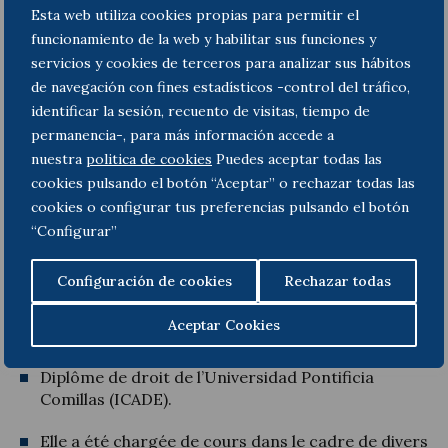
Esta web utiliza cookies propias para permitir el
Informations
funcionamiento de la web y habilitar sus funciones y
servicios y cookies de terceros para analizar sus hábitos
Of Counsel dans le domaine de Compliance de
de navegación con fines estadísticos -control del tráfico,
Toda & Nel-lo, spécialisé dans la conformité des
identificar la sesión, recuento de visitas, tiempo de
entreprises, le droit administratif et contentieux-
permanencia-, para más información accede a
administratif et les secteurs réglementés.
nuestra
politica de cookies
Puedes aceptar todas las
cookies pulsando el botón “Aceptar” o rechazar todas las
Elle possède une vaste expérience en tant que
responsable de la conformité et chef des services
cookies o configurar tus preferencias pulsando el botón
juridiques dans diverses entreprises.
“Configurar”
Maîtrise en droit communautaire européen de
Configuración de cookies
Rechazar todas
l’Université polytechnique de Madrid.
Aceptar Cookies
Cours avancé en droit de la concurrence de l’IEB.
Diplôme de droit de l’Universidad Pontificia
Comillas (ICADE).
Elle a été chargée de cours dans le cadre de divers