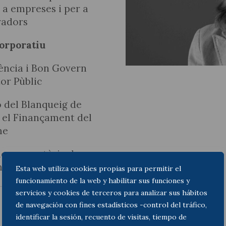
 a empreses i per a
radors
orporatiu
Actualitat jurídica
ència i Bon Govern
tor Pùblic
Notícies i articles
 del Blanqueig de
i el Finançament del
me
ce en matèria de
cia
Esta web utiliza cookies propias para permitir el
funcionamiento de la web y habilitar sus funciones y
servicios y cookies de terceros para analizar sus hábitos
de navegación con fines estadísticos -control del tráfico,
identificar la sesión, recuento de visitas, tiempo de