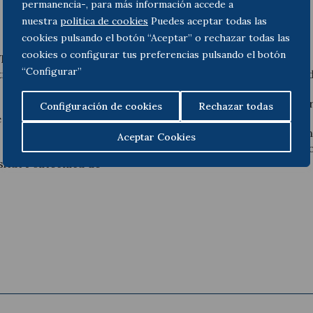
permanencia-, para más información accede a
nuestra
politica de cookies
Puedes aceptar todas las
cookies pulsando el botón “Aceptar” o rechazar todas las
Madrid.
cookies o configurar tus preferencias pulsando el botón
Toda & Nel-lo,
“Configurar”
u, dret administratiu i
Curs superior de dret d
Llicenciada en Dret per
Configuración de cookies
Rechazar todas
Officer i responsable de
Ha estat professora e
Aceptar Cookies
la Universitat San Pabl
itat Politècnica de