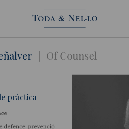
eñalver
Of Counsel
e pràctica
nce
e defence: prevenció