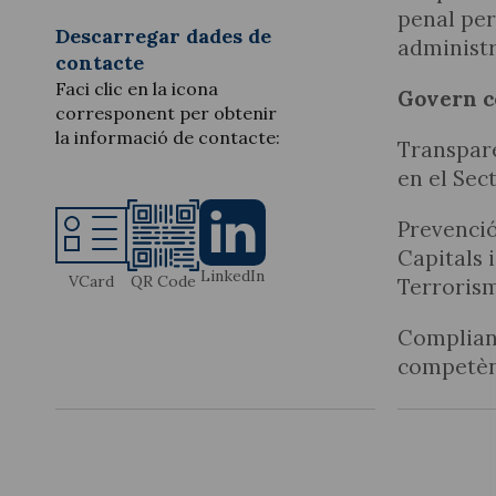
penal per
Descarregar dades de
administ
contacte
Faci clic en la icona
Govern c
corresponent per obtenir
la informació de contacte:
Transpar
en el Sec
Prevenció
Capitals 
LinkedIn
VCard
QR Code
Terroris
Complian
competèn