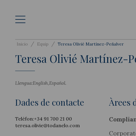
/
/
Inicio
Equip
Teresa Olivié Martínez-Peñalver
Teresa Olivié Martínez-P
Llengua:
English
Español
Dades de contacte
Àrees d
Telèfon:
+34 91 700 21 00
Complia
teresa.olivie@todanelo.com
Corporat