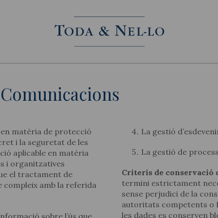
 i Comunicacions
t en matèria de protecció
La gestió d’esdeve
ret i la seguretat de les
La gestió de process
ació aplicable en matèria
s i organitzatives
Criteris de conservació d
ue el tractament de
termini estrictament nece
 compleix amb la referida
sense perjudici de la cons
autoritats competents o f
les dades es conserven blo
informació sobre l’ús que