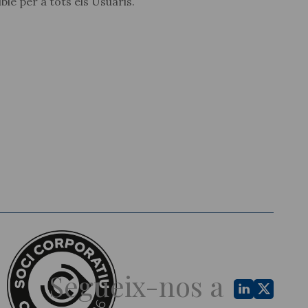
ble per a tots els Usuaris.
Segueix-nos a