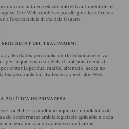
ol fer una consulta en relació amb el tractament de les
aquest Lloc Web, també es pot dirigir a les adreces
a l’exercici dels drets dels Usuaris.
 I SEGURETAT DEL TRACTAMENT
acta les dades personals amb la màxima reserva,
t, per la qual cosa estableix els mitjans tècnics i
 per evitar la pèrdua, mal ús, alteració, accés no
 dades personals facilitades en aquest Lloc Web.
LA POLÍTICA DE PRIVADESA
serva el dret a modificar aquestes condicions de
esa de conformitat amb la legislació aplicable a cada
ació serà inclosa en aquestes condicions i