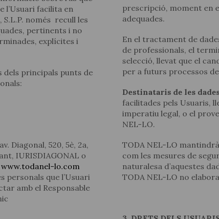
prescripció, moment en el
l’Usuari facilita en
adequades.
S.L.P. només recull les
uades, pertinents i no
En el tractament de dades
erminades, explícites i
de professionals, el term
Actualitat jurídica
selecció, llevat que el c
per a futurs processos de 
 dels principals punts de
Notícies i articles
sonals:
Destinataris de les dades
facilitades pels Usuaris, 
imperatiu legal, o el pr
NEL-LO.
v. Diagonal, 520, 5è, 2a,
TODA NEL-LO mantindrà la
avant, IURISDIAGONAL o
com les mesures de segur
b
www.todanel-lo.com
naturalesa d’aquestes dad
es personals que l’Usuari
TODA NEL-LO no elabora 
tactar amb el Responsable
nic
3. DRETS DELS USUARI