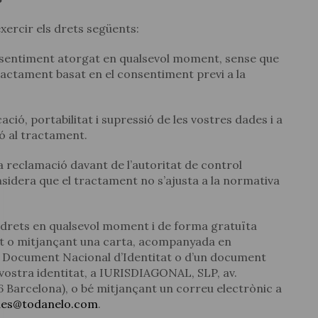
ercir els drets següents:
onsentiment atorgat en qualsevol moment, sense que
 tractament basat en el consentiment previ a la
cació, portabilitat i supressió de les vostres dades i a
ió al tractament.
 reclamació davant de l’autoritat de control
onsidera que el tractament no s’ajusta a la normativa
 drets en qualsevol moment i de forma gratuïta
t o mitjançant una carta, acompanyada en
el Document Nacional d’Identitat o d’un document
 vostra identitat, a IURISDIAGONAL, SLP, av.
6 Barcelona), o bé mitjançant un correu electrònic a
des@todanelo.com
.