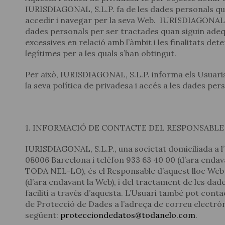
IURISDIAGONAL, S.L.P. fa de les dades personals que 
accedir i navegar per la seva Web. IURISDIAGONAL, 
dades personals per ser tractades quan siguin adeq
excessives en relació amb l’àmbit i les finalitats det
legítimes per a les quals s’han obtingut.
Per això, IURISDIAGONAL, S.L.P. informa els Usuaris
la seva política de privadesa i accés a les dades per
1. INFORMACIÓ DE CONTACTE DEL RESPONSABLE
IURISDIAGONAL, S.L.P., una societat domiciliada a l’a
08006 Barcelona i telèfon 933 63 40 00 (d’ara end
TODA NEL-LO), és el Responsable d’aquest lloc We
(d’ara endavant la Web), i del tractament de les dad
faciliti a través d’aquesta. L’Usuari també pot con
de Protecció de Dades a l’adreça de correu electrò
següent:
protecciondedatos@todanelo.com
.