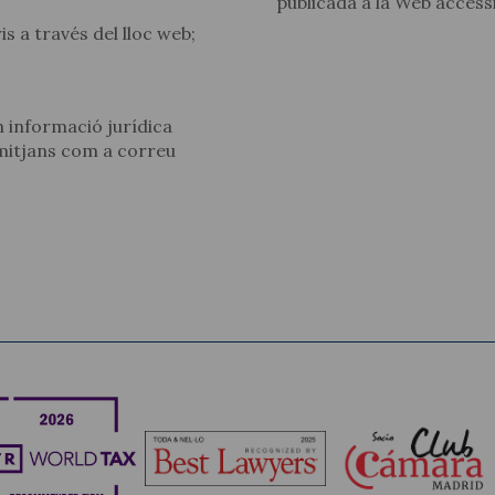
publicada a la Web accessi
s a través del lloc web;
m informació jurídica
 mitjans com a correu