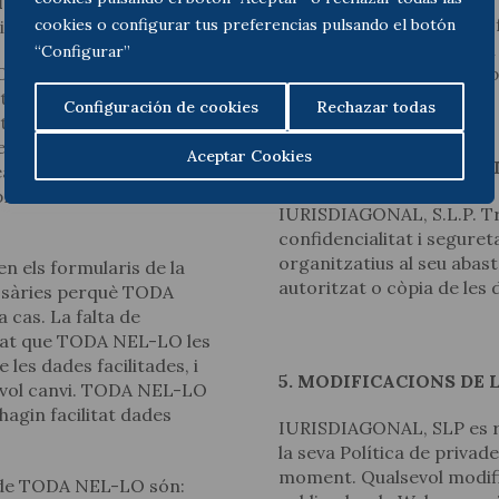
 i el compliment d’una
Així mateix, si l’Usuari v
cookies o configurar tus preferencias pulsando el botón
ió de professionals.
seves dades personals en 
“Configurar”
TODA NEL-LO recull i
esmentades més amunt per 
ives, de contacte i les
Configuración de cookies
Rechazar todas
iptors a la Newsletter de
 esdeveniments o
Aceptar Cookies
4. CONFIDENCIALITAT
alització de consultes o
processos de selecció de
IURISDIAGONAL, S.L.P. Tr
confidencialitat i segureta
organitzatius al seu abast
en els formularis de la
autoritzat o còpia de les
essàries perquè TODA
 cas. La falta de
itat que TODA NEL-LO les
 les dades facilitades, i
5. MODIFICACIONS DE 
vol canvi. TODA NEL-LO
hagin facilitat dades
IURISDIAGONAL, SLP es re
la seva Política de privad
moment. Qualsevol modific
de TODA NEL-LO són: