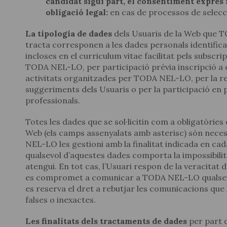
candidat sigui part, el consentiment exprés
obligació legal:
en cas de processos de selecc
La tipologia de dades
dels Usuaris de la Web que 
tracta corresponen a les dades personals identificat
incloses en el curriculum vitae facilitat pels subscr
TODA NEL-LO, per participació prèvia inscripció a
activitats organitzades per TODA NEL-LO, per la re
suggeriments dels Usuaris o per la participació en 
professionals.
Totes les dades que se sol·licitin com a obligatòries 
Web (els camps assenyalats amb asterisc) són nec
NEL-LO les gestioni amb la finalitat indicada en cada
qualsevol d’aquestes dades comporta la impossibil
atengui. En tot cas, l’Usuari respon de la veracitat de
es compromet a comunicar a TODA NEL-LO qualse
es reserva el dret a rebutjar les comunicacions que 
falses o inexactes.
Les finalitats dels tractaments de dades
per part 