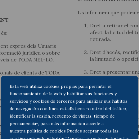
Us informem que podeu ex
ENT
Dret a retirar el c
afecti la licitud del
 és:
retirada.
ent exprés dels Usuaris
Dret d’accés, rectifi
nformació jurídica o sobre
la limitació o oposic
erveis de TODA NEL-LO.
Dret a presentar una
onals de clients de TODA
(
www.agpd.es
) si c
acte de prestació de
vigent.
Esta web utiliza cookies propias para permitir el
funcionamiento de la web y habilitar sus funciones y
Podeu exercir els vostres
enviament d’informació
servicios y cookies de terceros para analizar sus hábitos
dirigint-vos personalmen
o altres mitjans, com ara
de navegación con fines estadísticos -control del tráfico,
qualsevol cas de còpia d
identificar la sesión, recuento de visitas, tiempo de
equivalent que acrediti la
permanencia-, para más información accede a
sures precontractuals o
Diagonal 520, 5è 2a (0800
nuestra
politica de cookies
Puedes aceptar todas las
un contracte en què el
l’adreça
protecciondeda
cookies pulsando el botón “Aceptar” o rechazar todas las