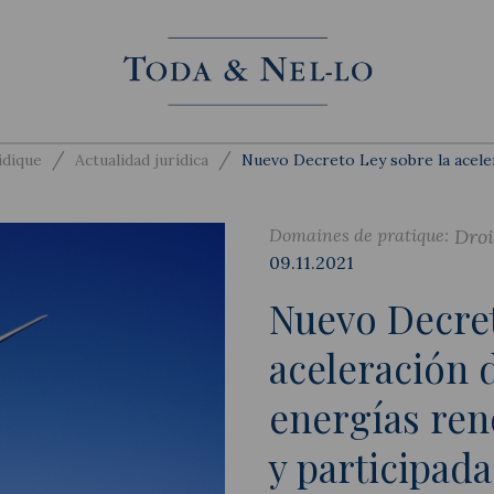
/
/
idique
Actualidad jurídica
Nuevo Decreto Ley sobre la aceler
Domaines de pratique:
Droi
09.11.2021
Nuevo Decret
aceleración 
energías ren
y participada