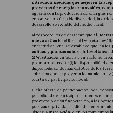
introducir medidas que mejoren la acept
proyectos de energías renovables
, compa
agraria con la producción de energías ren
conservación de la biodiversidad, la ordena
desarrollo sostenible del medio rural.
Al respecto, es de destacar que
el Decret
nuevo artículo
, el 9bis, al Decreto Ley 1
en virtud del cual se establece que, en los
eólicos y plantas solares fotovoltaicas 
MW
, situados en tierra y en suelo no urba
promotor acredite (i) la disponibilidad o
disponibilidad de más del 50% de los terr
sobre los que se proyecta la instalación y 
oferta de participación local.
Dicha oferta de participación local consist
posibilidad de participar, al menos en un 
proyecto o de su financiación, a las person
públicas o privadas, radicadas en el muni
ubicar la instalación, o en los municipios 