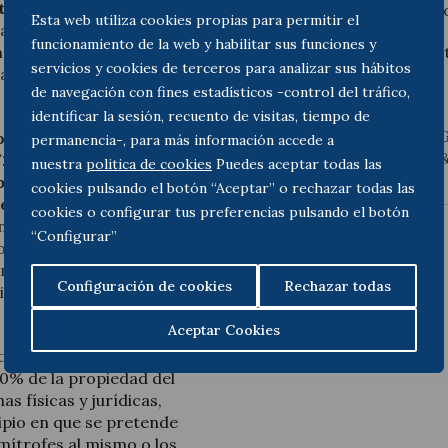
ación social de los
Social de las Energías Ren
Esta web utiliza cookies propias para permitir el
tibilizar la actividad
funcionamiento de la web y habilitar sus funciones y
ovables y velar por la
El texto íntegro del Decr
servicios y cookies de terceros para analizar sus hábitos
ción territorial y el
de navegación con fines estadísticos -control del tráfico,
identificar la sesión, recuento de visitas, tiempo de
Más información
:
Javier 
o-Ley introduce un
permanencia-, para más información accede a
Derecho Público de Toda &
6/2019, de 26 de noviembre,
nuestra
politica de cookies
Puedes aceptar todas las
proyectos de parques
cookies pulsando el botón “Aceptar” o rechazar todas las
de potencia superior a 5
cookies o configurar tus preferencias pulsando el botón
nizable, se requiere que el
“Configurar”
 compromiso de
enos agrícolas privados
Configuración de cookies
Rechazar todas
(ii) haber presentado una
Aceptar Cookies
irá en ofrecer la
20% de la propiedad del
as físicas y jurídicas,
cipio en que se pretende
limítrofes al mismo o los