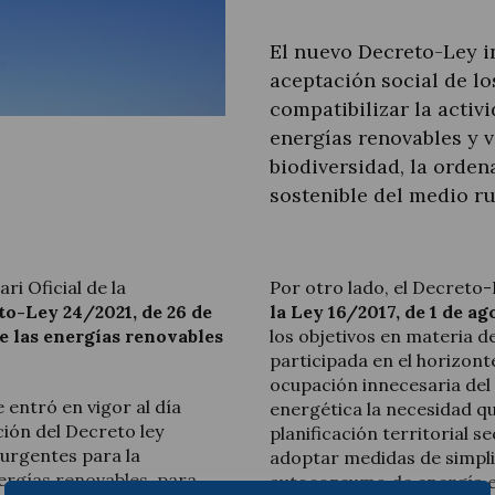
El nuevo Decreto-Ley i
aceptación social de lo
compatibilizar la activ
Actualité juridique
energías renovables y v
biodiversidad, la ordena
Nouvelles et articles
sostenible del medio ru
ri Oficial de la
Por otro lado, el Decreto-
to-Ley 24/2021, de 26 de
la Ley 16/2017, de 1 de a
de las energías renovables
los objetivos en materia d
participada en el horizont
ocupación innecesaria del 
 entró en vigor al día
energética la necesidad q
ción del Decreto ley
planificación territorial se
urgentes para la
adoptar medidas de simpli
nergías renovables, para
autoconsumo de energía elé