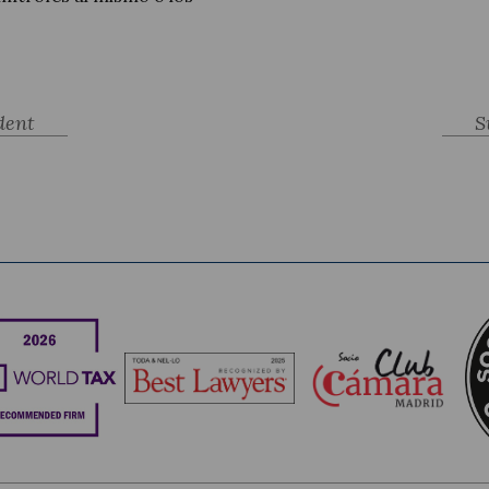
dent
S