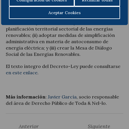
Configuración de cookies
Rechazar todas
participada en el horizonte de 2030, concretar la
forma de evitar la ocupación innecesaria del
Aceptar Cookies
territorio e incorporar a la planificación energética
la necesidad que se realice conjuntamente con la
planificación territorial sectorial de las energías
renovables; (ii) adoptar medidas de simplificación
administrativa en materia de autoconsumo de
energía eléctrica; y (iii) crear la Mesa de Diálogo
Social de las Energías Renovables.
El texto íntegro del Decreto-Ley puede consultarse
en este enlace
.
Más información
:
Javier García
, socio responsable
del área de Derecho Público de Toda & Nel-lo.
Anterior
Siguiente