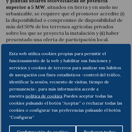
y plantas solares fotovoltaicas de potencia
superior a 5 MW
, situados en tierra y en suelo no
urbanizable, se requiere que el promotor acredite (i)
la disponibilidad o compromiso de disponibilidad de
más del 50% de los terrenos agrícolas privados
sobre los que se proyecta la instalación y (ii) haber
presentado una oferta de participación local.
Dicha oferta de participación local consistirá en
Esta web utiliza cookies propias para permitir el
ofrecer la posibilidad de participar, al menos en un
funcionamiento de la web y habilitar sus funciones y
20% de la propiedad del proyecto o de su
servicios y cookies de terceros para analizar sus hábitos
financiación, a las personas físicas y jurídicas,
de navegación con fines estadísticos -control del tráfico,
públicas o privadas, radicadas en el municipio en que
identificar la sesión, recuento de visitas, tiempo de
se pretende ubicar la instalación, o en los municipios
permanencia-, para más información accede a
limítrofes al mismo o los que pertenezcan a la
nuestra
politica de cookies
Puedes aceptar todas las
misma comarca.
cookies pulsando el botón “Aceptar” o rechazar todas las
Por otro lado, el Decreto-Ley también tiene por
cookies o configurar tus preferencias pulsando el botón
objeto (i)
modificar la Ley 16/2017, de 1 de agosto,
“Configurar”
del cambio climático
, para prever los objetivos en
materia de generación renovable, distribuida y