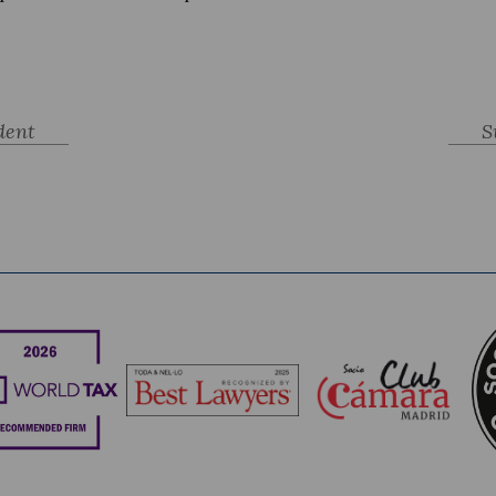
dent
S