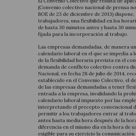
El Convenio Colectivo que resulta de aplic
(Convenio colectivo nacional de prensa no 
BOE de 23 de diciembre de 2013) dispone, 
trabajadores, una flexibilidad en los horar
de hasta 30 minutos antes y hasta 30 min
fijada para la incorporación al trabajo.
Las empresas demandadas, de manera uni
calendario laboral en el que se impedía a 
de la flexibilidad horaria prevista en el c
demanda de conflicto colectivo contra dic
Nacional, en fecha 28 de julio de 2014, rec
establecido en el Convenio Colectivo, el 
de las empresas demandadas a tener flexib
entrada a la empresa, invalidando la prohi
calendario laboral impuesto por las empl
interpretando el precepto convencional d
permitir a los trabajadores entrar al tra
antes hasta media hora después de la hor
diferencia en el mismo día en la hora de sa
exigible para su ejercicio la comunicación 