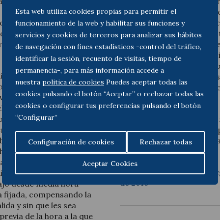
ación en el presente caso
2016, dictaminó que el ejer
Esta web utiliza cookies propias para permitir el
diaria, publicado en el
horaria no se encuentra c
en favor de los
una obligación de comunic
funcionamiento de la web y habilitar sus funciones y
ios de entrada al trabajo
entrada o salida por cada 
servicios y cookies de terceros para analizar sus hábitos
utos después de la hora
restricción supone una me
de navegación con fines estadísticos -control del tráfico,
trabajadores y, considera 
identificar la sesión, recuento de visitas, tiempo de
mercantil del coste de imp
permanencia-, para más información accede a
lateral, aprobaron un
informatizado de horarios,
nuestra
politica de cookies
Puedes aceptar todas las
los trabajadores disfrutar
ajena al ejercicio del dere
cookies pulsando el botón “Aceptar” o rechazar todas las
onvenio. Interpuesta
cookies o configurar tus preferencias pulsando el botón
ha decisión, la Audiencia
En definitiva, la sentencia 
“Configurar”
onoció, en virtud de lo
Tribunal Supremo el 31 de
derecho de los trabajadores
derecho la resolución adop
ilidad en el horario de
desestima el recurso de c
Configuración de cookies
Rechazar todas
bición que contenía el
demandadas.
eadoras. De esta manera,
Aceptar Cookies
Consulte aquí el texto ínt
icta la AN que se debe
de 2016
bajo desde media hora
a fijada, compensando la
lida y sin que les sea
previa de la hora a la que