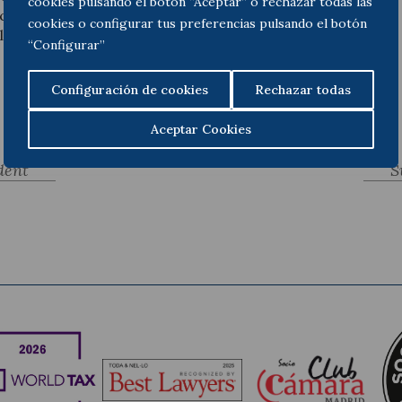
cookies pulsando el botón “Aceptar” o rechazar todas las
cinco viviendas. Estando el
cookies o configurar tus preferencias pulsando el botón
al entendía que nada debía
“Configurar”
Configuración de cookies
Rechazar todas
Aceptar Cookies
dent
S