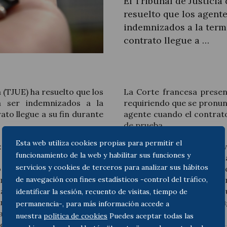
El Tribunal de Justicia
resuelto que los agent
indemnizados a la term
contrato llegue a …
Actualité juridique
Nouvelles et articles
a (TJUE) ha resuelto que los
La Corte francesa present
a ser indemnizados a la
requiriendo que se pronunc
to llegue a su fin durante
agente cuando el contrato
de prueba.
Esta web utiliza cookies propias para permitir el
: una empresa (principal)
Resuelve el TJUE que es v
funcionamiento de la web y habilitar sus funciones y
 actuara como agente,
deriva la normativa regu
servicios y cookies de terceros para analizar sus hábitos
 viviendas. El contrato
los intereses del agen
de navegación con fines estadísticos -control del tráfico,
 meses, pudiendo cada una
empresario. Por ello enti
tando el plazo de preaviso
la indemnización por el 
identificar la sesión, recuento de visitas, tiempo de
nscurrido seis meses, el
contrato hubiera tenido l
permanencia-, para más información accede a
icando su decisión en el
nuestra
politica de cookies
Puedes aceptar todas las
l agente, el cual en cinco