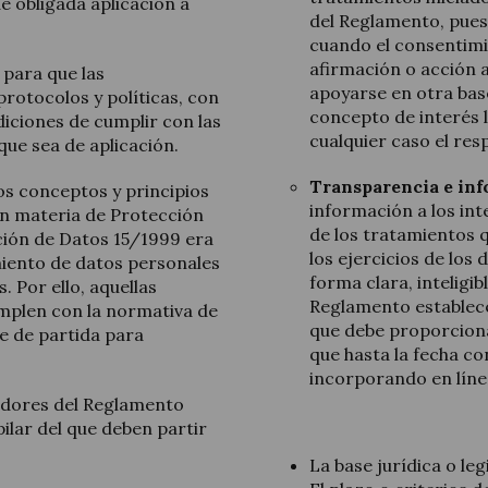
 obligada aplicación a
del Reglamento, pues
cuando el consentimi
afirmación o acción 
para que las
apoyarse en otra bas
rotocolos y políticas, con
concepto de interés 
iciones de cumplir con las
cualquier caso el re
ue sea de aplicación.
Transparencia e inf
s conceptos y principios
información a los in
en materia de Protección
de los tratamientos 
ción de Datos 15/1999 era
los ejercicios de lo
miento de datos personales
forma clara, inteligibl
 Por ello, aquellas
Reglamento establece
umplen con la normativa de
que debe proporciona
e de partida para
que hasta la fecha co
incorporando en línea
adores del Reglamento
ilar del que deben partir
La base jurídica o le