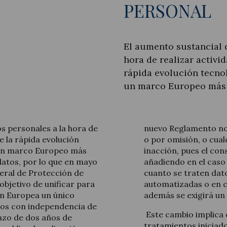
PERSONAL
El aumento sustancial d
hora de realizar activ
Actualité juridique
rápida evolución tecnol
Nouvelles et articles
un marco Europeo más
os personales a la hora de
nuevo Reglamento no
 la rápida evolución
o por omisión, o cua
n un marco Europeo más
inacción, pues el c
datos, por lo que en mayo
añadiendo en el caso 
eral de Protección de
cuanto se traten dato
objetivo de unificar para
automatizadas o en c
ón Europea un único
además se exigirá u
tos con independencia de
Este cambio implica 
azo de dos años de
tratamientos iniciado