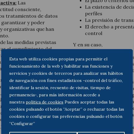
El plazo o criterios 
activa:
Las
La existencia de dec
ctitud consciente,
perfiles
 los tratamientos de datos
La previsión de trans
e garantizar y poder
El derecho a present
y organizativas que han
control
nto.
 de las medidas previstas
Y en su caso,
ar el cumplimiento del
acterísticas de la misma y
El origen de los dato
Esta web utiliza cookies propias para permitir el
unción del riesgo para los
Las categorías de lo
funcionamiento de la web y habilitar sus funciones y
ares de los datos.
Los datos de contact
servicios y cookies de terceros para analizar sus hábitos
nalizar todos los
de navegación con fines estadísticos -control del tráfico,
Deberán por ello adaptarse
r personal, la finalidad de
identificar la sesión, recuento de visitas, tiempo de
procedimientos de recogid
, a quién transfiere sus
teniendo en cuenta princ
permanencia-, para más información accede a
alquier actividad, de una
esta mayor exigencia de i
nuestra
politica de cookies
Puedes aceptar todas las
duzca al máximo cualquier
la voluntad que la informa
cookies pulsando el botón “Aceptar” o rechazar todas las
los interesados, porque son
en el mismo momento y med
cookies o configurar tus preferencias pulsando el botón
de esta normativa:
la
“Configurar”
 personas físicas de
Derechos
: El Reglam
derechos ARCO de la 