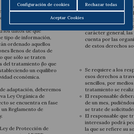
Configuración de cookies
Rechazar todas
y oposición), ampliá
mativa debe ser
supresión (derecho al 
mo una oportunidad para
Aceptar Cookies
tratamiento, derecho 
s clientes y consumidores,
de oposición y decisi
d los datos de que
carácter general, las
e tipo de información,
cuenta por las organ
brán ordenado aquellos
de estos derechos so
nes llenos de datos de
o que sólo se traten
s del tratamiento (lo que
Se requiere a los resp
stableciendo un equilibro
esos derechos a travé
tividad económica.
sencillos, por medio
 de adaptación, deberemos
tratamiento se realiz
va Ley Orgánica de
El responsable deberá
cto se encuentra en fase
de un mes, pudiéndo
mo un Reglamento de
se trate de solicitud
y.
El responsable que t
interesado podrá pedi
 Ley de Protección de
la que se refiere su so