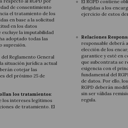
s respecto al RGPD por
El RGPD contiene obl
 edad de consentimiento
dirigidas a los enca
ncia el tratamiento de los
ejercicio de estos de
as en base a la solicitud
itud en los datos
 excluye la imputabilidad
Relaciones Respons
 ha adoptado todas las
responsable deberá a
o supresión.
elección de los enca
garantice y esté en 
es del Reglamento General
que subcontrata se r
a situación jurídica actual
exigencia con el princ
berán cotejar las
fundamental del RGPD
tes del próximo 25 de
de datos. Por ello, lo
RGPD deberán modific
sin ser válidas remis
rollan los tratamientos
:
regula.
 los intereses legítimos
ciones de tratamiento. El