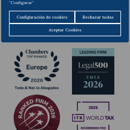
Ley
aquí
.
“Configurar”
Configuración de cookies
Rechazar todas
Précédent
Suivant
Aceptar Cookies