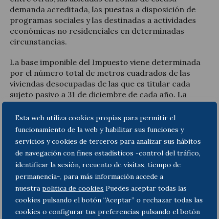
demanda acreditada, las puestas a disposición de
programas sociales y las destinadas a actividades
económicas no residenciales en determinadas
circunstancias.
La base imponible del Impuesto viene determinada
por el número total de metros cuadrados de las
viviendas desocupadas de las que es titular cada
sujeto pasivo a 31 de diciembre de cada año. La
cuota tributaria a pagar resulta de aplicar sobre
dicha base una escala de tipos de gravamen que
Esta web utiliza cookies propias para permitir el
oscilan entre los 10 y los 30 euros por metro
funcionamiento de la web y habilitar sus funciones y
cuadrado de vivienda desocupada.
servicios y cookies de terceros para analizar sus hábitos
de navegación con fines estadísticos -control del tráfico,
Es de interés apuntar que aquellos sujetos que sean
identificar la sesión, recuento de visitas, tiempo de
propietarios de viviendas destinadas al alquiler
permanencia-, para más información accede a
asequible podrán aplicar una bonificación en la cuota
nuestra
politica de cookies
Puedes aceptar todas las
de entre el 10 y el 100 por 100.
cookies pulsando el botón “Aceptar” o rechazar todas las
Puede consultar el texto íntegro de la comentada
cookies o configurar tus preferencias pulsando el botón