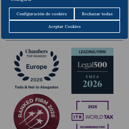
Ley
aquí
.
Configuración de cookies
Rechazar todas
Anterior
Següent
Aceptar Cookies