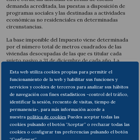
demanda acreditada, las puestas a disposición de
programas sociales y las destinadas a actividades
económicas no residenciales en determinadas
circunstancias.
La base imponible del Impuesto viene determinada
por el número total de metros cuadrados de las
viviendas desocupadas de las que es titular cada
sujeto pasivo a 31 de diciembre de cada año. La
cuota tributaria a pagar resulta de aplicar sobre
Esta web utiliza cookies propias para permitir el
dicha base una escala de tipos de gravamen que
funcionamiento de la web y habilitar sus funciones y
oscilan entre los 10 y los 30 euros por metro
servicios y cookies de terceros para analizar sus hábitos
cuadrado de vivienda desocupada.
de navegación con fines estadísticos -control del tráfico,
Es de interés apuntar que aquellos sujetos que sean
identificar la sesión, recuento de visitas, tiempo de
propietarios de viviendas destinadas al alquiler
permanencia-, para más información accede a
asequible podrán aplicar una bonificación en la cuota
nuestra
politica de cookies
Puedes aceptar todas las
de entre el 10 y el 100 por 100.
cookies pulsando el botón “Aceptar” o rechazar todas las
cookies o configurar tus preferencias pulsando el botón
Puede consultar el texto íntegro de la comentada
“Configurar”