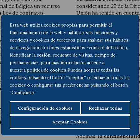
onal de Bélgica un recurso
considerando 25 de la Dire
la Ley de contratos
Unión ha tenido en cuenta 
ios jurídicos y
prestan habitualmente po
Esta web utiliza cookies propias para permitir el
iliación en el ámbito de
seleccionados de una mane
funcionamiento de la web y habilitar sus funciones y
upone una diferencia de
normas de adjudicación de
servicios y cookies de terceros para analizar sus hábitos
no jurisdiccional remitente
Estados miembros, de form
 si la exclusión de estos
ámbito de aplicación de la 
de navegación con fines estadísticos -control del tráfico,
icación de contratos
que el artículo 10 de la 4 
identificar la sesión, recuento de visitas, tiempo de
eguidos por el legislador de
excluye todos los servici
permanencia-, para más información accede a
 la libre prestación de
beneficio de un poder adju
nuestra
politica de cookies
Puedes aceptar todas las
 si los principios de
Directiva citada, sino úni
cookies pulsando el botón “Aceptar” o rechazar todas las
tendrían que haber
cliente en un procedimient
cookies o configurar tus preferencias pulsando el botón
mas de la Unión también
arbitraje o de conciliación
“Configurar”
instituciones internacion
jurídico prestado como pr
Configuración de cookies
Rechazar todas
e manifiesto ningún
servicios prestados por u
 las disposiciones del
una relación intuitu perso
Aceptar Cookies
e vista de los principios
por la más estricta confid
Además,
la confidencialid