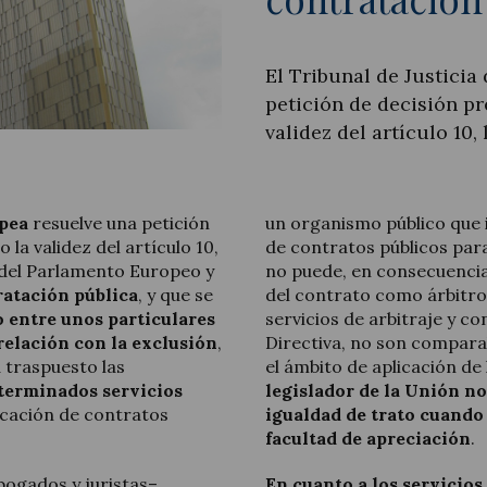
El Tribunal de Justicia
petición de decisión pr
Legal Update
validez del artículo 10, 
News and Articles
opea
resuelve una petición
un organismo público que 
 la validez del artículo 10,
de contratos públicos para
E del Parlamento Europeo y
no puede, en consecuencia,
ratación pública
, y que se
del contrato como árbitro
io entre unos particulares
servicios de arbitraje y con
relación con la exclusión
,
Directiva, no son comparab
 traspuesto las
el ámbito de aplicación de 
terminados servicios
legislador de la Unión no
icación de contratos
igualdad de trato cuando 
facultad de apreciación
.
bogados y juristas–
En cuanto a los servicio