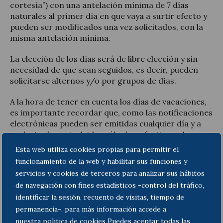
cortesía”) con una antelación mínima de 7 días
naturales al primer día en que vaya a surtir efecto y
pueden ser modificados una vez solicitados, con la
misma antelación mínima.
La elección de los días será de libre elección y sin
necesidad de que sean seguidos, es decir, pueden
solicitarse alternos y/o por grupos de días.
A la hora de tener en cuenta los días de vacaciones,
es importante recordar que, como las notificaciones
electrónicas pueden ser emitidas cualquier día y a
cualquier hora, incluidos sábados y festivos, al
seleccionar los días se deberá incluir el último que se
Esta web utiliza cookies propias para permitir el
trabaje porque si no podrían recibirse notificaciones
funcionamiento de la web y habilitar sus funciones y
hasta las 12 pm de ese día y comenzaría a contar el
servicios y cookies de terceros para analizar sus hábitos
plazo.
de navegación con fines estadísticos -control del tráfico,
identificar la sesión, recuento de visitas, tiempo de
El señalamiento de los días deberá realizarse en la
permanencia-, para más información accede a
sede electrónica de la Agencia Tributaria
. Una vez
hayan sido señalados correctamente, se generará
nuestra
politica de cookies
Puedes aceptar todas las