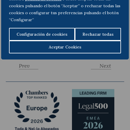
un recibo de presentación como justificante de los
cookies pulsando el botón “Aceptar” o rechazar todas las
días elegidos al efecto.
cookies o configurar tus preferencias pulsando el botón
“Configurar”
Configuración de cookies
Rechazar todas
Más información
: L
ourdes Pérez-Luque
, socia del
área de Derecho Tributario.
Aceptar Cookies
Prev
Next