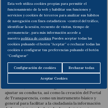
deber de transparencia e información.
Esta web utiliza cookies propias para permitir el
funcionamiento de la web y habilitar sus funciones y
La Ley regula la transparencia en la actividad pública
servicios y cookies de terceros para analizar sus hábitos
como una obligación a cargo de la Administración
de navegación con fines estadísticos -control del tráfico,
que debe facilitar de forma proactiva, y la regula de
identificar la sesión, recuento de visitas, tiempo de
una forma muy amplia (información institucional y
permanencia-, para más información accede a
organizativa, gestión económica y presupuestaria,
nuestra
politica de cookies
Puedes aceptar todas las
información de relevancia jurídica, programación y
cookies pulsando el botón “Aceptar” o rechazar todas las
planificación, contratación pública, actividad
cookies o configurar tus preferencias pulsando el botón
subvencional, etc.).
“Configurar”
En este sentido, destaca la regulación del Registro
de grupos de interés con la finalidad de que los
Configuración de cookies
Rechazar todas
ciudadanos puedan identificar a las personas que
actúan como tales y conocer las relaciones que
Aceptar Cookies
tienen con la Administración en defensa de intereses
concretos, así como las reglas éticas a las que deben
ajustar su conducta, así como la creación del Portal
de Transparencia, como un instrumento básico y
general para facilitar a la ciudadanía la información