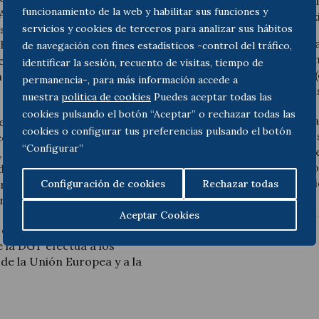
por ejemplo, así
funcionamiento de la web y habilitar sus funciones y
VA siempre y en todo caso
(v.gr. sujeta a é
servicios y cookies de terceros para analizar sus hábitos
sional. En concreto, la
En todo caso, la determina
ibutaria para sostener que
de navegación con fines estadísticos -control del tráfico,
más bien ante una relación
l trato en IVA e IRPF, al
identificar la sesión, recuento de visitas, tiempo de
una actividad profesional (
no con su propia
permanencia-, para más información accede a
sobre la base de las circu
nuestra
politica de cookies
Puedes aceptar todas las
cookies pulsando el botón “Aceptar” o rechazar todas las
Sin duda, la DGT tiende a a
eniendo que tributar una
cookies o configurar tus preferencias pulsando el botón
ello no quita que seguirán
económica o profesional
“Configurar”
numerosos los supuestos e
ón, esa percepción no quede
cuestión enormemente com
da que ese individuo no
relación entre socio y soci
Configuración de cookies
Rechazar todas
rofesional a efectos de
ral.
Aceptar Cookies
 otros elementos, a los
 la DGT efectúa a los
de la Unión Europea y a la