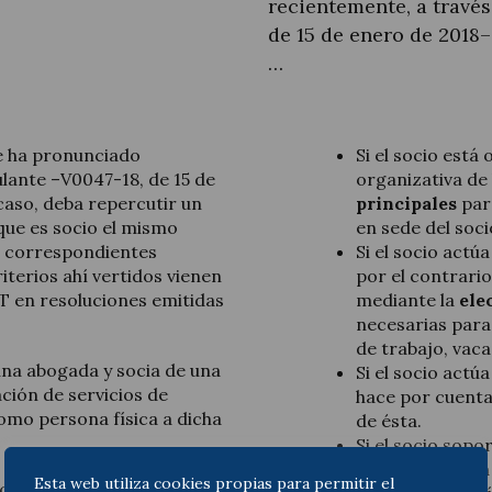
recientemente, a travé
de 15 de enero de 2018–
…
Legal Update
e ha pronunciado
Si el socio está
lante –V0047-18, de 15 de
organizativa de 
News and Articles
caso, deba repercutir un
principales
para
 que es socio el mismo
en sede del soci
os correspondientes
Si el socio actú
riterios ahí vertidos vienen
por el contrario
T en resoluciones emitidas
mediante la
ele
necesarias para 
de trabajo, vaca
una abogada y socia de una
Si el socio actú
ción de servicios de
hace por cuenta 
como persona física a dicha
de ésta.
Si el socio sopo
que reafirmaría 
Esta web utiliza cookies propias para permitir el
ciamientos reside en que