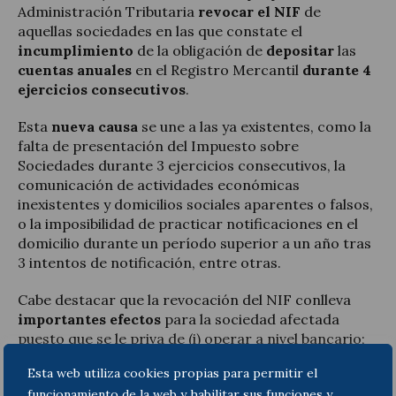
Administración Tributaria
revocar el NIF
de
aquellas sociedades en las que constate el
incumplimiento
de la obligación de
depositar
las
cuentas anuales
en el Registro Mercantil
durante 4
ejercicios consecutivos
.
Esta
nueva causa
se une a las ya existentes, como la
falta de presentación del Impuesto sobre
Sociedades durante 3 ejercicios consecutivos, la
comunicación de actividades económicas
inexistentes y domicilios sociales aparentes o falsos,
o la imposibilidad de practicar notificaciones en el
domicilio durante un período superior a un año tras
3 intentos de notificación, entre otras.
Cabe destacar que la revocación del NIF conlleva
importantes efectos
para la sociedad afectada
puesto que se le priva de (i) operar a nivel bancario;
(ii) otorgar escrituras o instrumentos públicos ante
Esta web utiliza cookies propias para permitir el
notario; (iii) inscribir bienes y/o derechos a su
funcionamiento de la web y habilitar sus funciones y