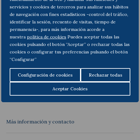
nombre en cualquier registro público y (iv); obtener
servicios y cookies de terceros para analizar sus hábitos
certificados tributarios. Asimismo, la revocación
será publicada en el BOE y supondrá la baja
de navegación con fines estadísticos -control del tráfico,
automática en los registros fiscales en los que
identificar la sesión, recuento de visitas, tiempo de
hubiera figurado.
permanencia-, para más información accede a
nuestra
politica de cookies
Puedes aceptar todas las
En caso de que se produzca la revocación del NIF
cookies pulsando el botón “Aceptar” o rechazar todas las
por la falta de depósito de las cuentas anuales, se
cookies o configurar tus preferencias pulsando el botón
podrá
rehabilitar
si se acredita la subsanación del
“Configurar”
incumplimiento.
Para evitar el riesgo de revocación del NIF por esta
Configuración de cookies
Rechazar todas
nueva causa, aconsejamos revisar esta situación y,
en su caso,
poner al día el depósito
de las cuentas
Aceptar Cookies
anuales.
Más información y contacto