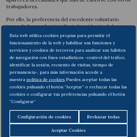
trabajadores.
Por ello, la preferencia del excedente voluntario
juega de forma decisiva,
“ante la evidencia de la
existencia de puestos de trabajo de las características
Esta web utiliza cookies propias para permitir el
del que él ocupaba, de suerte que, antes de efectuar la
funcionamiento de la web y habilitar sus funciones y
conversión de contratos, debió de tenerse en cuenta el
servicios y cookies de terceros para analizar sus hábitos
derecho de quien formaba parte de la plantilla de la
de navegación con fines estadísticos -control del tráfico,
empresa y satisfacía las características de los puestos
identificar la sesión, recuento de visitas, tiempo de
para los que se llevaban a cabo tales contrataciones, por
permanencia-, para más información accede a
más que la transformación del empleo precario en
nuestra
politica de cookies
Puedes aceptar todas las
empleo fijo viniera impuesta por compromisos
colectivos”.
cookies pulsando el botón “Aceptar” o rechazar todas las
cookies o configurar tus preferencias pulsando el botón
En base a dicha argumentación, el Tribunal Supremo
“Configurar”
condena a la empresa a reintegrar al trabajador que
permaneció en excedencia voluntaria, y además a
Configuración de cookies
Rechazar todas
indemnizarle en la cantidad equivalente a los salarios
que habría percibido desde que solicitó el reingreso.
Aceptar Cookies
Cabe tener en cuenta que esta cantidad