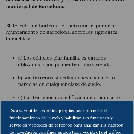
municipal de Barcelona
.
El derecho de tanteo y retracto corresponde al
Ayuntamiento de Barcelona, sobre los siguientes
inmuebles:
a) Los edificios plurifamiliares enteros
utilizados principalmente como vivienda.
b) Los terrenos sin edificar, sean solares o
parcelas en cualquier clase de suelo.
c) Los terrenos con edificaciones ruinosas o
totalmente desocupados.
Esta web utiliza cookies propias para permitir el
d) Las viviendas vacías sometidas al Impuesto
funcionamiento de la web y habilitar sus funciones y
sobre viviendas vacías, regulado en la Ley
servicios y cookies de terceros para analizar sus hábitos
14/2015, de 21 de julio.
de navegación con fines estadísticos -control del tráfico,