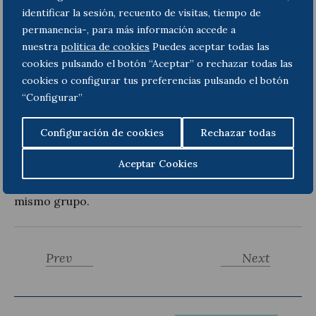
identificar la sesión, recuento de visitas, tiempo de
permanencia-, para más información accede a
Mediante planeamiento derivado se podrá hacer
nuestra
politica de cookies
Puedes aceptar todas las
extensivo a otros inmuebles.
cookies pulsando el botón “Aceptar” o rechazar todas las
El tanteo y retracto se aplica en las transmisiones
cookies o configurar tus preferencias pulsando el botón
onerosas de inmuebles, incluida la transmisión de
“Configurar”
acciones o participaciones sociales de sociedades
mercantiles en los términos del art. 15 de la Ley
Configuración de cookies
Rechazar todas
18/2007, de 28 de diciembre, del derecho a la
vivienda.
Aceptar Cookies
No se aplica a transmisiones entre sociedades del
mismo grupo.
Prev
Next