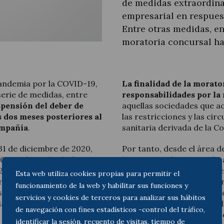
de medidas extraordina
empresarial en respues
Entre otras medidas, en
moratoria concursal has
Legal Update
News and Articles
pandemia por la COVID-19,
La finalidad de la morator
serie de medidas, entre
responsabilidades por la
spensión del deber de
aquellas sociedades que a
 dos meses posteriores al
las restricciones y las cir
ompañía
.
sanitaria derivada de la Co
 31 de diciembre de 2020,
Por tanto, desde el área 
202, de 28 de abril y
lo
, recomendamos acudir a
2020, de 18 de septiembre,
situación de aquellas soci
Esta web utiliza cookies propias para permitir el
ra hacer frente al COVID-
tanto actual como inminent
funcionamiento de la web y habilitar sus funciones y
ticia
. Con el Real Decreto
alternativa. Desde la ado
servicios y cookies de terceros para analizar sus hábitos
iaba hasta el 14 de mazo
preventiva o preconcursal
de navegación con fines estadísticos -control del tráfico,
concursales. La intención 
identificar la sesión, recuento de visitas, tiempo de