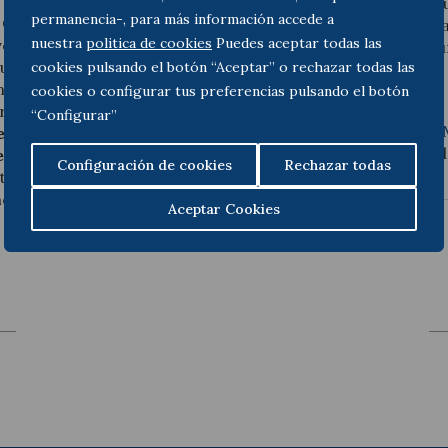
compañía, o llevar a cabo
permanencia-, para más información accede a
n Consejo de Ministros
los activos titularidad de
nuestra
politica de cookies
Puedes aceptar todas las
vo la moratoria concursal
a través de la venta de la 
uto del plazo de dos
cookies pulsando el botón “Aceptar” o rechazar todas las
ncurso previsto en el
cookies o configurar tus preferencias pulsando el botón
a partir del día siguiente
“Configurar”
Más información
:
Miriam 
iembre de 2021, los jueces
Insolvencias y Concursal 
de concurso necesario que
Configuración de cookies
Rechazar todas
a a partir de la fecha
ncurso voluntario, se
Aceptar Cookies