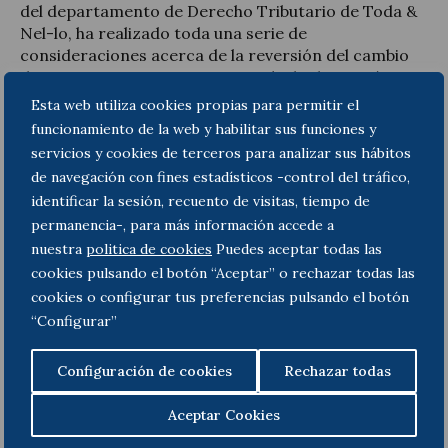
del departamento de Derecho Tributario de Toda &
Nel-lo, ha realizado toda una serie de
consideraciones acerca de la reversión del cambio
de criterio en un interesante artículo de opinión
publicado con fecha 8 de noviembre en el diario “
El
Esta web utiliza cookies propias para permitir el
Economista
” (al que puede accededer haciendo clic
funcionamiento de la web y habilitar sus funciones y
en el enlace al final de este texto):
servicios y cookies de terceros para analizar sus hábitos
de navegación con fines estadísticos -control del tráfico,
En otro orden de cosas, interesa destacar que
las
identificar la sesión, recuento de visitas, tiempo de
reacciones a la comentada Sentencia no se han
permanencia-, para más información accede a
hecho esperar
, y no son pocos los personajes
nuestra
politica de cookies
Puedes aceptar todas las
públicos, especialmente políticos, los que han
manifestado el expreso rechazo al último cambio de
cookies pulsando el botón “Aceptar” o rechazar todas las
criterio del Alto Tribunal. Entre las declaraciones
cookies o configurar tus preferencias pulsando el botón
más comentadas se encuentra la de
Pedro Sánchez
,
“Configurar”
Presidente del Gobierno español, que
manifestó
durante el día siguiente que
“el Gobierno respeta
Configuración de cookies
Rechazar todas
las resoluciones judiciales, pero no puede dejar de
lamentar la decisión del Supremo” y, acto seguido,
Aceptar Cookies
anunció que, en el Consejo de Ministros del 8 de