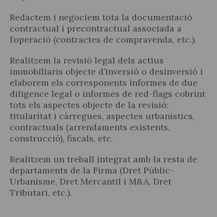
Redactem i negociem tota la documentació
contractual i precontractual associada a
l’operació (contractes de compravenda, etc.).
Actualitat jurídica
Realitzem la revisió legal dels actius
immobiliaris objecte d’inversió o desinversió i
Notícies i articles
elaborem els corresponents informes de due
diligence legal o informes de red-flags cobrint
tots els aspectes objecte de la revisió:
titularitat i càrregues, aspectes urbanístics,
contractuals (arrendaments existents,
construcció), fiscals, etc.
Realitzem un treball integrat amb la resta de
departaments de la Firma (Dret Públic-
Urbanisme, Dret Mercantil i M&A, Dret
Tributari, etc.).