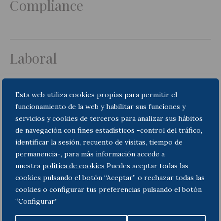
Compliance
Laboral
Esta web utiliza cookies propias para permitir el
Litigació
funcionamiento de la web y habilitar sus funciones y
servicios y cookies de terceros para analizar sus hábitos
de navegación con fines estadísticos -control del tráfico,
identificar la sesión, recuento de visitas, tiempo de
permanencia-, para más información accede a
Insolvències i Concursal
nuestra
politica de cookies
Puedes aceptar todas las
cookies pulsando el botón “Aceptar” o rechazar todas las
cookies o configurar tus preferencias pulsando el botón
“Configurar”
Mercantil i M&A