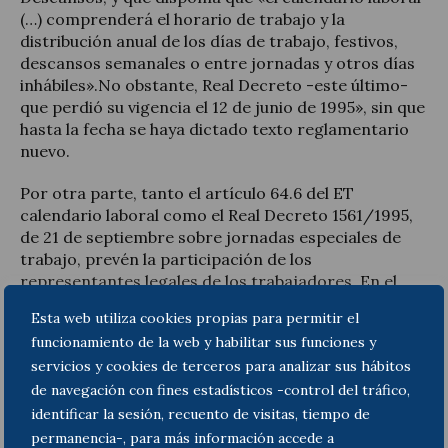
(…) comprenderá el horario de trabajo y la
distribución anual de los días de trabajo, festivos,
descansos semanales o entre jornadas y otros días
inhábiles».No obstante, Real Decreto -este último-
que perdió su vigencia el 12 de junio de 1995», sin que
hasta la fecha se haya dictado texto reglamentario
nuevo.
Por otra parte, tanto el artículo 64.6 del ET
calendario laboral como el Real Decreto 1561/1995,
de 21 de septiembre sobre jornadas especiales de
trabajo, prevén la participación de los
representantes legales de los trabajadores. En el
caso del Estatuto, los representantes serán objeto
Esta web utiliza cookies propias para permitir el
de consulta y, en el caso del Real Decreto 1561/1995,
funcionamiento de la web y habilitar sus funciones y
serán objeto de consulta y deberán emitir informe
servicios y cookies de terceros para analizar sus hábitos
preceptivo, previo a la elaboración del calendario
laboral.
de navegación con fines estadísticos -control del tráfico,
identificar la sesión, recuento de visitas, tiempo de
¿Cuál debe ser su contenido mínimo?
permanencia-, para más información accede a