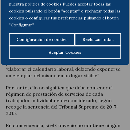
nuestra
politica de cookies
Puedes aceptar todas las
Los límites los fijarán
, en primer lugar,
las
cookies pulsando el botón “Aceptar” o rechazar todas las
previsiones que se hayan establecido a través del
convenio colectivo
y, en defecto de regulación
cookies o configurar tus preferencias pulsando el botón
convencional en la materia, debemos tener en
“Configurar”
cuenta que el calendario se configura como un
instrumento regulador del tiempo de trabajo a
Configuración de cookies
Rechazar todas
través del cual se satisface el derecho del trabajador
a la información sobre su jornada. No obstante, la
Aceptar Cookies
regulación leal al respecto (34.5 ET) es bastante
parca, estableciendo únicamente la obligación de
“elaborar el calendario laboral, debiendo exponerse
un ejemplar del mismo en un lugar visible”.
Por tanto, ello no significa que deba contener el
régimen de prestación de servicios de cada
trabajador individualmente considerado, según
recoge la sentencia del Tribunal Supremo de 20-7-
2015.
En consecuencia, si el Convenio no contiene ningún