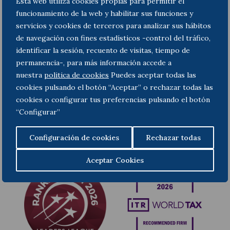
Esta web utiliza cookies propias para permitir el
funcionamiento de la web y habilitar sus funciones y
servicios y cookies de terceros para analizar sus hábitos
de navegación con fines estadísticos -control del tráfico,
Relacions Laborals Especials i TRADE
identificar la sesión, recuento de visitas, tiempo de
permanencia-, para más información accede a
nuestra
politica de cookies
Puedes aceptar todas las
cookies pulsando el botón “Aceptar” o rechazar todas las
cookies o configurar tus preferencias pulsando el botón
“Configurar”
Configuración de cookies
Rechazar todas
Aceptar Cookies