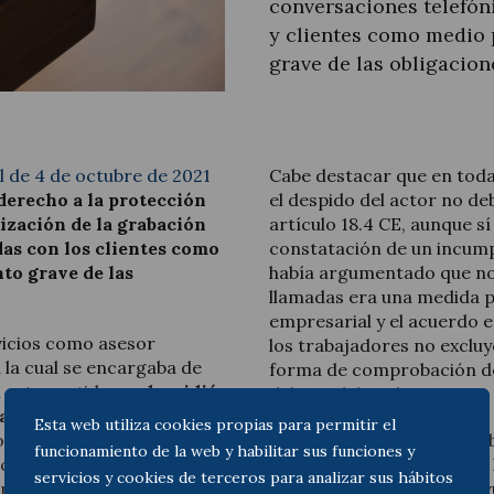
conversaciones telefón
y clientes como medio 
grave de las obligacion
Actualitat jurídica
l de 4 de octubre de 2021
Cabe destacar que en toda
Notícies i articles
derecho a la protección
el despido del actor no de
lización de la grabación
artículo 18.4 CE, aunque s
as con los clientes como
constatación de un incumpl
to grave de las
había argumentado que no 
llamadas era una medida p
empresarial y el acuerdo 
vicios como asesor
los trabajadores no excluy
 la cual se encargaba de
forma de comprobación de
n este sentido,
se despidió
deberes laborales.
a supuesta indisciplina y
Esta web utiliza cookies propias para permitir el
os clientes. La empresa
En el presente caso, el Tr
funcionamiento de la web y habilitar sus funciones y
uchar las grabaciones de
línea, haciendo mención a 
servicios y cookies de terceros para analizar sus hábitos
r había llevado a cabo con
justificando que no se ha 