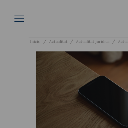
/
/
/
Inicio
Actualitat
Actualitat jurídica
Actua