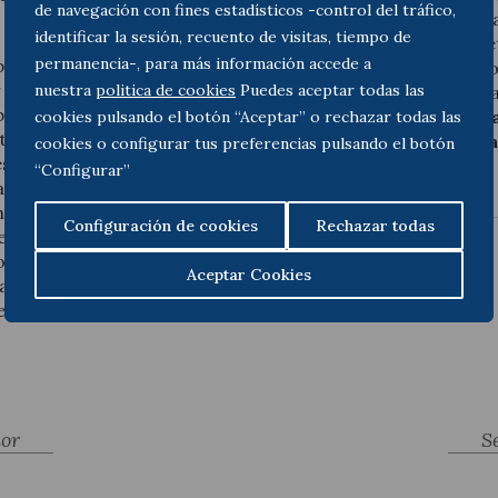
de navegación con fines estadísticos -control del tráfico,
datos por cuanto las graba
identificar la sesión, recuento de visitas, tiempo de
la actividad formativa y de
permanencia-, para más información accede a
 procedimiento. En primer
carácter previo, intentado 
or era conocedor que las
nuestra
politica de cookies
Puedes aceptar todas las
instruyéndole para mejora
badas. En segundo lugar,
de este modo que
no se h
cookies pulsando el botón “Aceptar” o rechazar todas las
to entre la empresa y los
artículo 18.4 CE de utili
cookies o configurar tus preferencias pulsando el botón
resa se comprometía a
fines disciplinarios
.
“Configurar”
mación y mejora de
ingún caso como
Configuración de cookies
Rechazar todas
rcer lugar, se tiene por
ocasiones había intentado
Aceptar Cookies
 actor explicaciones y
entes.
ior
S