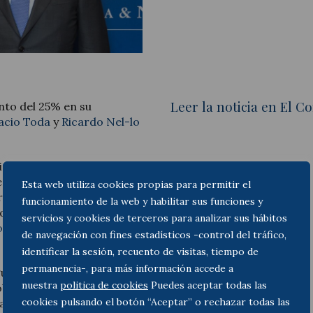
Actualité juridique
Leer la noticia en El Co
nto del 25% en su
Nouvelles et articles
acio Toda
y
Ricardo Nel-lo
s al desarrollo de las
 nuestra oficina de
Esta web utiliza cookies propias para permitir el
ración de tres nuevos
funcionamiento de la web y habilitar sus funciones y
derecho tributario), Pablo
servicios y cookies de terceros para analizar sus hábitos
o
(sectores regulados), así
de navegación con fines estadísticos -control del tráfico,
identificar la sesión, recuento de visitas, tiempo de
permanencia-, para más información accede a
guir creciendo en Madrid,
nuestra
politica de cookies
Puedes aceptar todas las
ble dígito como en los
cookies pulsando el botón “Aceptar” o rechazar todas las
 año de la pandemia en el