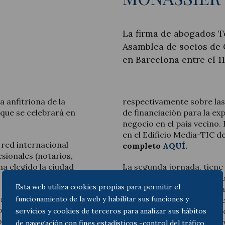
La firma de abogados To
Asamblea de socios de 
en Barcelona entre el 11
Actualité juridique
Nouvelles et articles
 anfitriona de la
respectivamente sobre las
que se celebrará en
de financiación para la ex
negocio en el país vecino.
en el Edificio Media-TIC d
red internacional
completo
AQUÍ.
sionales (notarios,
a elegido la ciudad
La segunda jornada, tiene
francés, con inversiones l
Esta web utiliza cookies propias para permitir el
régimen de responsabilida
n de notarios en Francia,
funcionamiento de la web y habilitar sus funciones y
dirigentes, así como sobre
o francés, 14 miembros en
estatuto personal del dire
servicios y cookies de terceros para analizar sus hábitos
nales del sector legal,
plurinacionalidad familiar 
de navegación con fines estadísticos -control del tráfico,