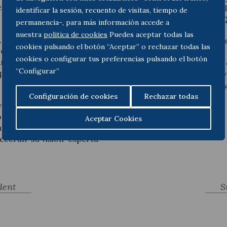
el-lo Abogados forma
para el día 11 de junio en 
identificar la sesión, recuento de visitas, tiempo de
el programa completo
A
permanencia-, para más información accede a
nuestra
politica de cookies
Puedes aceptar todas las
, entre las que destacan
Toda & Nel-lo Abogados a
cookies pulsando el botón “Aceptar” o rechazar todas las
presas españolas que
con intereses en España y 
cookies o configurar tus preferencias pulsando el botón
uenta para invertir en
Francia. Además, a través
“Configurar”
mpresas francesas
legal a quienes deciden in
potencial de crecimiento 
las empresas españolas.
Configuración de cookies
Rechazar todas
vertir en Francia,
s, Groupe Monassier, la
Aceptar Cookies
usiness France, La Caixa y
ecerán su visión experta
dent
S