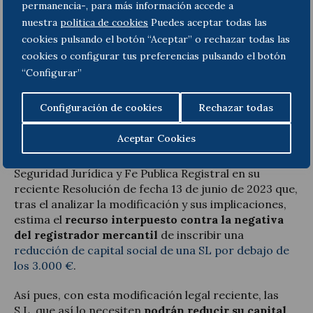
los 3.000 €
siempre y cuando se respeten las
permanencia-, para más información accede a
salvedades que contiene el art. 4.1 de la LSC: (i) la
nuestra
politica de cookies
Puedes aceptar todas las
obligación de aplicar al menos el 20 % de los
cookies pulsando el botón “Aceptar” o rechazar todas las
resultados del ejercicio a reservas hasta que los
cookies o configurar tus preferencias pulsando el botón
fondos propios superen los 3.000 €; y (ii) la
“Configurar”
responsabilidad solidaria de los socios de la
diferencia de importe que exista de capital social
Configuración de cookies
Rechazar todas
hasta los 3.000 € en caso de liquidación de la
sociedad con patrimonio insuficiente.
Aceptar Cookies
Así lo ha declarado la Dirección General de
Seguridad Jurídica y Fe Publica Registral en su
reciente Resolución de fecha 13 de junio de 2023 que,
tras el analizar la modificación y sus implicaciones,
estima el
recurso interpuesto contra la negativa
del registrador mercantil
de inscribir una
reducción de capital social de una SL por debajo de
los 3.000 €
.
Así pues, con esta modificación legal reciente, las
S.L. que así lo necesiten
podrán reducir su capital