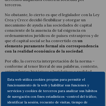
terceros.
No obstante, lo cierto es que el legislador con la Ley
Crea y Crece decidió flexibilizar y otorgar un
mecanismo de ayuda a las sociedades de capital
consciente de la ausencia de tal exigencia en
ordenamientos jurídicos de países extranjeros y de
que el capital social se ha convertido en
un
elemento puramente formal sin correspondencia
con la realidad económica de la sociedad
.
Por ello, la correcta interpretación de la norma –
conforme al tenor literal de sus palabras, contexto,
antecedentes históricos y legislativos y realidad
social– nos lleva a concluir que el capital social
Esta web utiliza cookies propias para permitir el
mínimo exigido en las sociedades de responsabilidad
funcionamiento de la web y habilitar sus funciones y
limitada es de 1 €,
siendo que esta regla aplica de
servicios y cookies de terceros para analizar sus hábitos
forma dinámica y no impide acordar una
de navegación con fines estadísticos -control del tráfico,
operación de reducción del capital de una
identificar la sesión, recuento de visitas, tiempo de
sociedad previamente constituida por debajo de