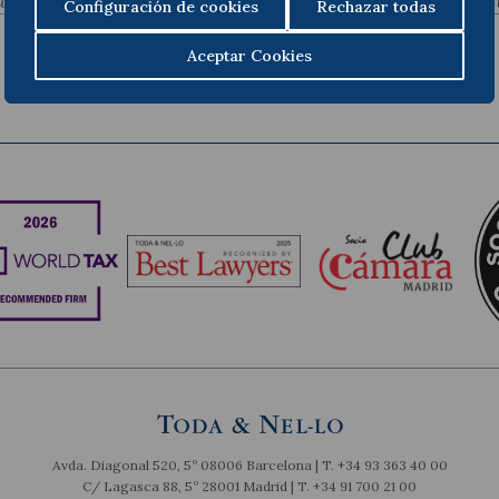
dent
S
Configuración de cookies
Rechazar todas
Aceptar Cookies
Avda. Diagonal 520, 5º 08006 Barcelona | T.
+34 93 363 40 00
C/ Lagasca 88, 5º 28001 Madrid | T.
+34 91 700 21 00