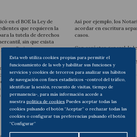
licó en el BOE la Ley de
Así por ejemplo, los Nota
pedientes que requieren la
acordar en escritura sepa
para la tutela de derechos
casos.
Actualité juridique
ercantil, sin que exista
Con carácter general, la le
n procedimiento
Nouvelles et articles
Esta web utiliza cookies propias para permitir el
Puede consultar el texto de la Le
funcionamiento de la web y habilitar sus funciones y
iento de un número
servicios y cookies de terceros para analizar sus hábitos
cción voluntaria a
de navegación con fines estadísticos -control del tráfico,
adores de la Propiedad y
identificar la sesión, recuento de visitas, tiempo de
a Jueces y Magistrados,
permanencia-, para más información accede a
 su verdadera función de
nuestra
politica de cookies
Puedes aceptar todas las
cookies pulsando el botón “Aceptar” o rechazar todas las
cookies o configurar tus preferencias pulsando el botón
“Configurar”