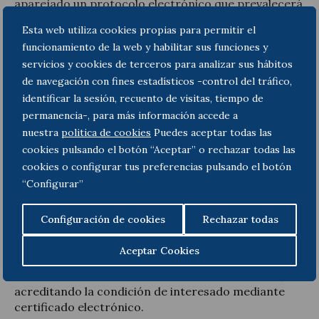
aparejado un protocolo electrónico que prevalecerá
en caso de discrepancias entre lo recogido en estos
Esta web utiliza cookies propias para permitir el
y las matrices en papel. En consecuencia, las copias
funcionamiento de la web y habilitar sus funciones y
que se soliciten de las escrituras se emitirán
servicios y cookies de terceros para analizar sus hábitos
teniendo como base el protocolo electrónico.
de navegación con fines estadísticos -control del tráfico,
Inclusión de CSV (Código de Verificación
identificar la sesión, recuento de visitas, tiempo de
Seguro) en las escrituras
permanencia-, para más información accede a
nuestra
politica de cookies
Puedes aceptar todas las
Al igual que sucede ya con la gran mayoría de los
cookies pulsando el botón “Aceptar” o rechazar todas las
documentos emitidos por las distintas
cookies o configurar tus preferencias pulsando el botón
administraciones, se va a incluir un CSV que
permitirá el cotejo de la veracidad de las escrituras,
“Configurar”
de tal modo que cualquier persona que tenga este
código podrá verificar en la Sede Electrónica
Configuración de cookies
Rechazar todas
Notarial el contenido de estas.
Aceptar Cookies
Además, se podrán solicitar copias de las escrituras
telemáticamente en la Sede Electrónica Notarial,
acreditando la condición de interesado mediante
certificado electrónico.