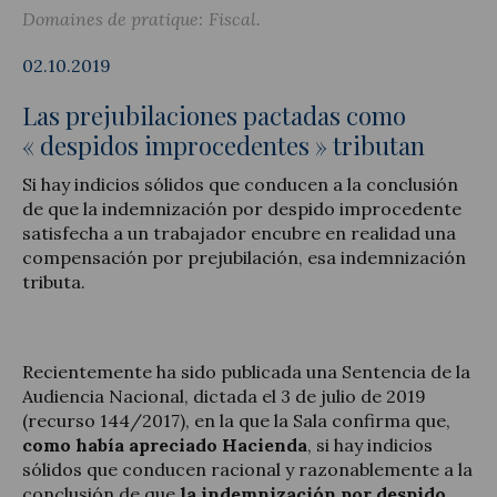
Domaines de pratique:
Fiscal
02.10.2019
Las prejubilaciones pactadas como
Actualité juridique
« despidos improcedentes » tributan
Nouvelles et articles
Si hay indicios sólidos que conducen a la conclusión
de que la indemnización por despido improcedente
satisfecha a un trabajador encubre en realidad una
compensación por prejubilación, esa indemnización
tributa.
Recientemente ha sido publicada una Sentencia de la
Audiencia Nacional, dictada el 3 de julio de 2019
(recurso 144/2017), en la que la Sala confirma que,
como había apreciado Hacienda
, si hay indicios
sólidos que conducen racional y razonablemente a la
conclusión de que
la indemnización por despido