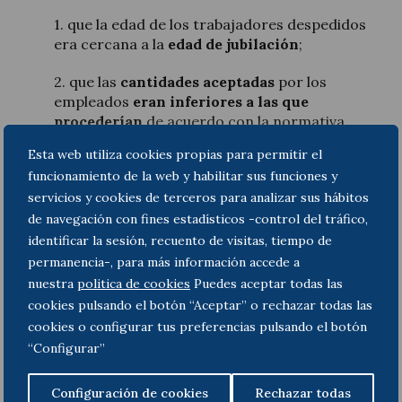
1. que la edad de los trabajadores despedidos
era cercana a la
edad de jubilación
;
2. que las
cantidades aceptadas
por los
empleados
eran inferiores a las que
procederían
de acuerdo con la normativa
laboral de resultar efectivamente el despido
Esta web utiliza cookies propias para permitir el
improcedente;
funcionamiento de la web y habilitar sus funciones y
servicios y cookies de terceros para analizar sus hábitos
3. que el
importe indemnizatorio
que
percibieron no se calculaba en base a sus
de navegación con fines estadísticos -control del tráfico,
respectivas antigüedades en la compañía sino
identificar la sesión, recuento de visitas, tiempo de
en base a los años que les restaban para
permanencia-, para más información accede a
alcanzar la jubilación; y,
nuestra
politica de cookies
Puedes aceptar todas las
cookies pulsando el botón “Aceptar” o rechazar todas las
4. que brindaban por su ausencia elementos en
cookies o configurar tus preferencias pulsando el botón
el proceso de despido en los que se apreciaren
“Configurar”
signos de litigiosidad
(no existieron cartas de
despido, los despidos fueron verbales y sin
Configuración de cookies
Rechazar todas
causa, todos los acuerdos ante el SMAC fueron