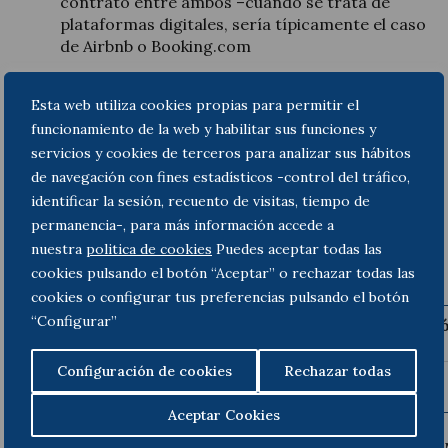
contrato entre ambos –cuando se trata de
plataformas digitales, sería típicamente el caso
de Airbnb o Booking.com
Esta web utiliza cookies propias para permitir el
funcionamiento de la web y habilitar sus funciones y
servicios y cookies de terceros para analizar sus hábitos
de navegación con fines estadísticos -control del tráfico,
identificar la sesión, recuento de visitas, tiempo de
B. Principales afectaciones y obligaciones fiscales
permanencia-, para más información accede a
para las partes, según resalta la CV:
nuestra
politica de cookies
Puedes aceptar todas las
cookies pulsando el botón “Aceptar” o rechazar todas las
cookies o configurar tus preferencias pulsando el botón
“Configurar”
Parte
Contenido de la obligaci
obligada
Configuración de cookies
Rechazar todas
Aceptar Cookies
El
Propietario
Sin obligación
de presentar el 