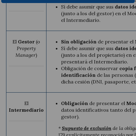
Sí debe asumir que sus
datos id
(junto a los del gestor) en el M
el Intermediario.
El
Gestor
(o
Sin obligación
de presentar el 
Property
Sí debe asumir que sus
datos id
Manager
)
(junto a los del propietario) en 
presentará el Intermediario.
Obligación de conservar
copia 
identificación
de las personas (
dicha cesión (DNI, pasaporte, etc
El
Obligación
de presentar el
Mod
Intermediario
datos identificativos tanto del 
gestor).
*
Supuesto de exclusión
de la obli
179 explícitamente reconocido por