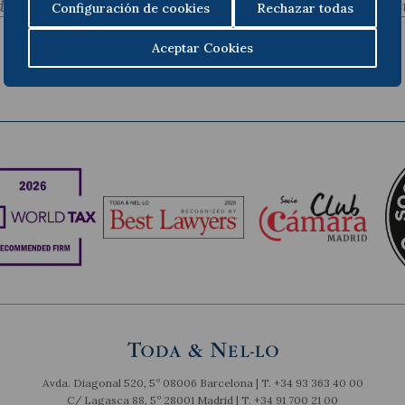
dent
S
Configuración de cookies
Rechazar todas
Aceptar Cookies
Avda. Diagonal 520, 5º 08006 Barcelona | T.
+34 93 363 40 00
C/ Lagasca 88, 5º 28001 Madrid | T.
+34 91 700 21 00