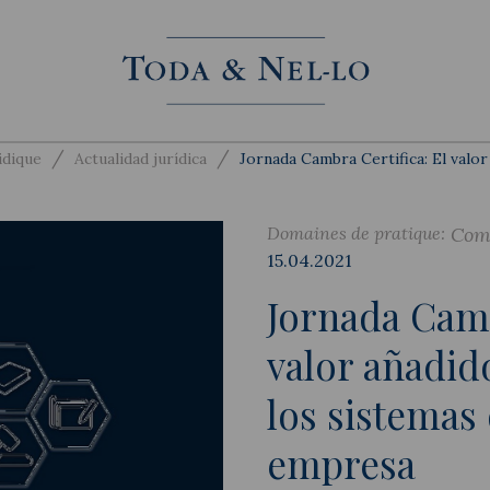
/
/
idique
Actualidad jurídica
Jornada Cambra Certifica: El valo
Domaines de pratique:
Com
15.04.2021
Jornada Camb
valor añadid
los sistemas
empresa