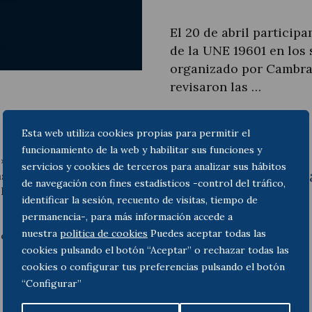
El 20 de abril particip
de la UNE 19601 en los
organizado por Cambra 
Actualité juridique
revisaron las …
Nouvelles et articles
Esta web utiliza cookies propias para permitir el
 El valor añadido de la
funcionamiento de la web y habilitar sus funciones y
 », organizado por
Cambra
servicios y cookies de terceros para analizar sus hábitos
Acceder a la present
as claves de una
de navegación con fines estadísticos -control del tráfico,
E 19601, así como el
identificar la sesión, recuento de visitas, tiempo de
permanencia-, para más información accede a
nuestra
politica de cookies
Puedes aceptar todas las
e de Toda & Nel-lo, fue
cookies pulsando el botón “Aceptar” o rechazar todas las
cookies o configurar tus preferencias pulsando el botón
“Configurar”