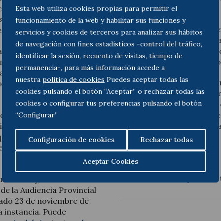
to, se abría la posibilidad
de los derechos del socio.
Esta web utiliza cookies propias para permitir el
es emitieran votos
funcionamiento de la web y habilitar sus funciones y
En definitiva, para la Audi
esentaban.
servicios y cookies de terceros para analizar sus hábitos
preservar el buen funcion
de navegación con fines estadísticos -control del tráfico,
ta, considerando que no le
general y quiere tomar dec
identificar la sesión, recuento de visitas, tiempo de
nistradores era el
verse afectada por los pro
permanencia-, para más información accede a
a asistencia a ambos. Como
nuestra
politica de cookies
Puedes aceptar todas las
Por ello, en la medida que
quedó sin representación en
cookies pulsando el botón “Aceptar” o rechazar todas las
junta ni a la Sociedad deci
cookies o configurar tus preferencias pulsando el botón
para representar al Socio e
do el derecho a asistir y
decisión de negar la asist
“Configurar”
de impugnación de acuerdos
posibilitó que se desarroll
 que ambos
tomar decisiones.
Configuración de cookies
Rechazar todas
n la junta por ser sus
Aceptar Cookies
Más información y contac
tancia y, tras recurrir la
de la Audiencia Provincial
sado 23 de noviembre de
 instancia. Puede