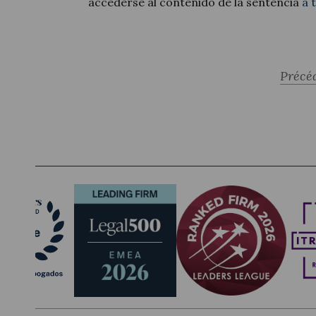
accederse al contenido de la sentencia
a t
Précé