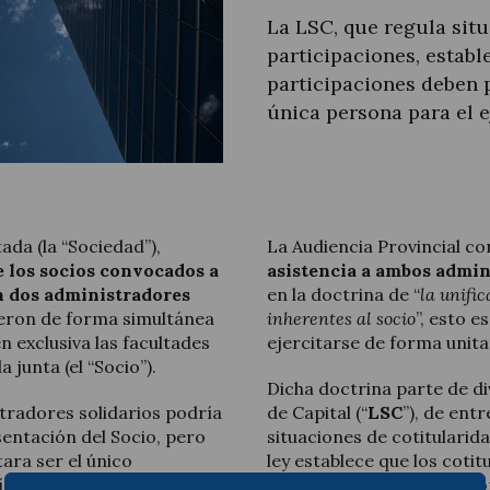
La LSC, que regula situ
participaciones, establ
participaciones deben
única persona para el e
Actualité juridique
Nouvelles et articles
ada (la “Sociedad”),
La Audiencia Provincial c
 los socios convocados a
asistencia a ambos admin
n dos administradores
en la doctrina de “
la unific
eron de forma simultánea
inherentes al socio
”, esto e
n exclusiva las facultades
ejercitarse de forma unita
 junta (el “Socio”).
Dicha doctrina parte de di
stradores solidarios podría
de Capital (“
LSC
”), de ent
sentación del Socio, pero
situaciones de cotitularid
ara ser el único
ley establece que los coti
ía un claro problema para
ponerse de acuerdo en nom