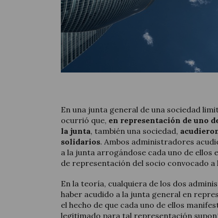
En una junta general de una sociedad limit
ocurrió que,
en representación de uno de
la junta
, también una sociedad,
acudiero
solidarios
. Ambos administradores acudi
a la junta arrogándose cada uno de ellos e
de representación del socio convocado a la
En la teoría, cualquiera de los dos admini
haber acudido a la junta general en repre
el hecho de que cada uno de ellos manifest
legitimado para tal representación supon