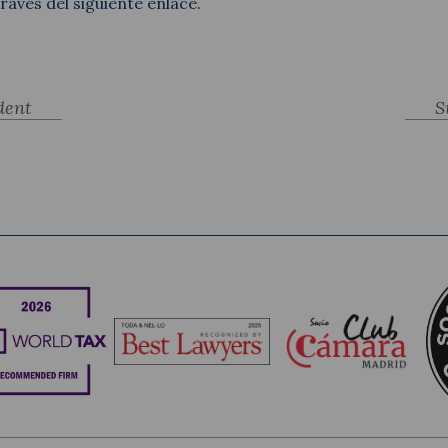
ravés del siguiente enlace
.
dent
S