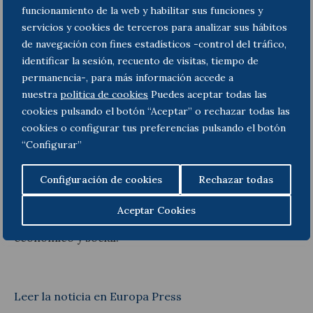
tecnología. Estamos convencidos de que su
funcionamiento de la web y habilitar sus funciones y
aportación resultará muy positiva para nuestra
servicios y cookies de terceros para analizar sus hábitos
organización que nuevamente se ve reforzada por la
de navegación con fines estadísticos -control del tráfico,
confianza de destacadas personalidades y empresas
identificar la sesión, recuento de visitas, tiempo de
del sector turístico”, ha comentado Juan Molas,
permanencia-, para más información accede a
presidente de la Mesa del Turismo de España.
nuestra
politica de cookies
Puedes aceptar todas las
cookies pulsando el botón “Aceptar” o rechazar todas las
La
Mesa del Turismo de España
es un grupo de
cookies o configurar tus preferencias pulsando el botón
encuentro, diálogo y creación de estados de opinión
formado por medio centenar de destacadas
“Configurar”
personalidades, empresas y profesionales del sector
privado turístico español. Su objetivo esencial es el
Configuración de cookies
Rechazar todas
estudio, coordinación privada y divulgación de la
función del Turismo en el marco de la economía de
Aceptar Cookies
mercado, como factor esencial del desarrollo
económico y social.
Leer la noticia en Europa Press