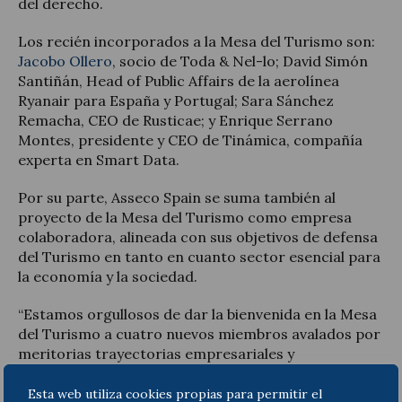
del derecho.
Los recién incorporados a la Mesa del Turismo son:
Jacobo Ollero
, socio de Toda & Nel-lo; David Simón
Santiñán, Head of Public Affairs de la aerolínea
Ryanair para España y Portugal; Sara Sánchez
Remacha, CEO de Rusticae; y Enrique Serrano
Montes, presidente y CEO de Tinámica, compañía
experta en Smart Data.
Por su parte, Asseco Spain se suma también al
proyecto de la Mesa del Turismo como empresa
colaboradora, alineada con sus objetivos de defensa
del Turismo en tanto en cuanto sector esencial para
la economía y la sociedad.
“Estamos orgullosos de dar la bienvenida en la Mesa
del Turismo a cuatro nuevos miembros avalados por
meritorias trayectorias empresariales y
profesionales, así como a una nueva empresa
colaboradora que es referencia puntera en
Esta web utiliza cookies propias para permitir el