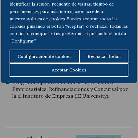
identificar la sesión, recuento de visitas, tiempo de
Licenciado en Derecho por la Universidad de
permanencia-, para más información accede a
Valencia (UV).
nuestra
politica de cookies
Puedes aceptar todas las
cookies pulsando el botón “Aceptar” o rechazar todas las
Máster en Derecho y Administración Concursal
cookies o configurar tus preferencias pulsando el botón
por la Universidad Nacional de Educación a
“Configurar”
Distancia (UNED).
Doctorando en Derecho Mercantil, con
Configuración de cookies
Rechazar todas
especialidad en Restructuraciones por la
Universidad Complutense de Madrid (UCM).
Aceptar Cookies
Programa ejecutivo en Reestructuraciones
Empresariales, Refinanciaciones y Concursal por
la el Instituto de Empresa (IE University).