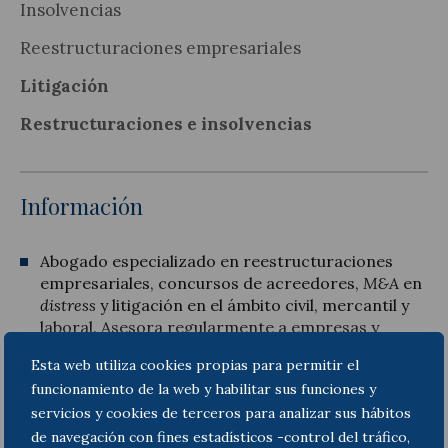
Insolvencias
Reestructuraciones empresariales
Litigación
Restructuraciones e insolvencias
Información
Abogado especializado en
reestructuraciones
empresariales, concursos de acreedores,
M&A
en
distress
y litigación en el ámbito civil, mercantil y
laboral.
Asesora regularmente a
empresas y
fondos de inversión en procedimientos de
Esta web utiliza cookies propias para permitir el
insolvencia, reestructuraciones –tanto
funcionamiento de la web y habilitar sus funciones y
domésticas como transfronterizas–, y
servicios y cookies de terceros para analizar sus hábitos
compraventa de unidades productivas, Asimismo,
puede actuar como administrador concursal.
de navegación con fines estadísticos -control del tráfico,