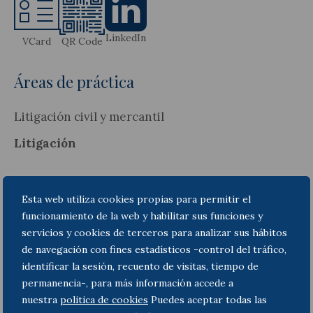
LinkedIn
VCard
QR Code
Áreas de práctica
Litigación civil y mercantil
Litigación
Información
Esta web utiliza cookies propias para permitir el
funcionamiento de la web y habilitar sus funciones y
servicios y cookies de terceros para analizar sus hábitos
Abogada del área de Derecho Procesal y Arbitraje
de navegación con fines estadísticos -control del tráfico,
de Toda & Nel-lo, especializada en litigación civil y
identificar la sesión, recuento de visitas, tiempo de
mercantil.
permanencia-, para más información accede a
Graduada en derecho por la Universidad Abat
nuestra
politica de cookies
Puedes aceptar todas las