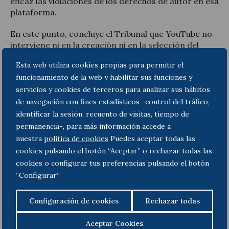
eficaz las violaciones de los derechos de autor en esa
plataforma.
En este punto, concluye el Tribunal que YouTube no
interviene ni en la creación ni en la selección del
contenido que se sube a su plataforma, que se lleva a
Esta web utiliza cookies propias para permitir el
cabo mediante un procedimiento automatizado
funcionamiento de la web y habilitar sus funciones y
informando a sus usuarios de las condiciones
generales de uso y la prohibición de subir contenido
servicios y cookies de terceros para analizar sus hábitos
protegido y estableciendo diversos dispositivos que
de navegación con fines estadísticos -control del tráfico,
previenen y hacen cesar las infracciones de
identificar la sesión, recuento de visitas, tiempo de
derechos de autor que se producen.
permanencia-, para más información accede a
nuestra
politica de cookies
Puedes aceptar todas las
Por consiguiente, en igual sentido se pronuncia en la
cookies pulsando el botón “Aceptar” o rechazar todas las
demanda contra Cyando, indicando que esta no
cookies o configurar tus preferencias pulsando el botón
procede a la creación, selección visionado o control
“Configurar”
del contenido que se sube a su plataforma,
precisando que en sus condiciones de uso anuncia a
los usuarios la prohibición de vulnerar cualesquiera
Configuración de cookies
Rechazar todas
derechos de autor.
Aceptar Cookies