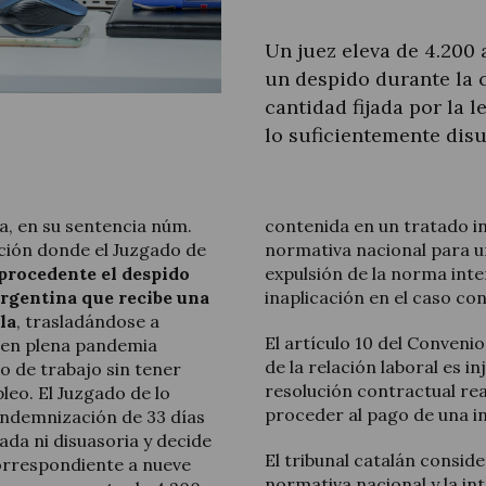
Un juez eleva de 4.200
un despido durante la c
cantidad fijada por la 
Actualidad jurídica
lo suficientemente disu
Notícias y artículos
ña, en su sentencia núm.
contenida en un tratado i
ación donde el Juzgado de
normativa nacional para u
procedente el despido
expulsión de la norma int
Argentina que recibe una
inaplicación en el caso co
la
, trasladándose a
El artículo 10 del Convenio
 en plena pandemia
de la relación laboral es in
o de trabajo sin tener
resolución contractual re
eo. El Juzgado de lo
proceder al pago de una 
 indemnización de 33 días
ada ni disuasoria y decide
El tribunal catalán consid
orrespondiente a nueve
normativa nacional y la int