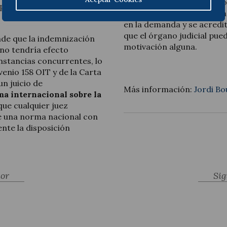
empleador cause perjuicios
opte por motivos
daños y perjuicios ocasion
en la demanda y se acredite
que el órgano judicial pue
nde que la indemnización
motivación alguna.
, no tendría efecto
unstancias concurrentes, lo
enio 158 OIT y de la Carta
un juicio de
Más información:
Jordi Bo
ma internacional sobre la
 que cualquier juez
de una norma nacional con
nte la disposición
ior
Sig