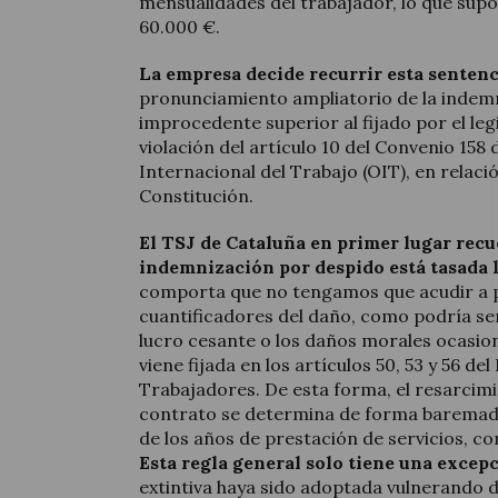
mensualidades del trabajador, lo que sup
60.000 €.
La empresa decide recurrir esta sentenc
pronunciamiento ampliatorio de la indemn
improcedente superior al fijado por el le
violación del artículo 10 del Convenio 158
Internacional del Trabajo (OIT), en relació
Constitución.
El TSJ de Cataluña en primer lugar recu
indemnización por despido está tasada
comporta que no tengamos que acudir a
cuantificadores del daño, como podría se
lucro cesante o los daños morales ocasion
viene fijada en los artículos 50, 53 y 56 del
Trabajadores. De esta forma, el resarcimi
contrato se determina de forma baremada 
de los años de prestación de servicios, c
Esta regla general solo tiene una excep
extintiva haya sido adoptada vulnerando