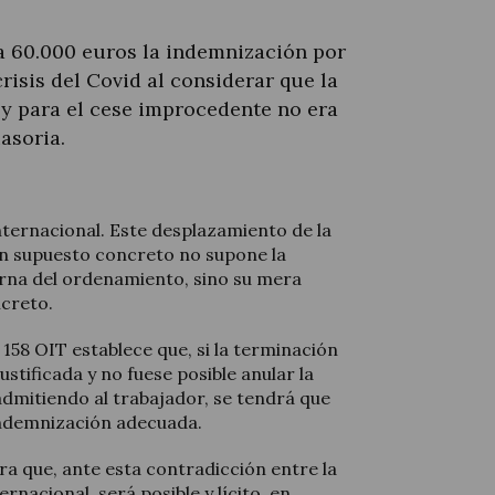
 a 60.000 euros la indemnización por
risis del Covid al considerar que la
ley para el cese improcedente no era
asoria.
nternacional. Este desplazamiento de la
n supuesto concreto no supone la
erna del ordenamiento, sino su mera
ncreto.
 158 OIT establece que, si la terminación
justificada y no fuese posible anular la
admitiendo al trabajador, se tendrá que
indemnización adecuada.
era que, ante esta contradicción entre la
ernacional, será posible y lícito, en