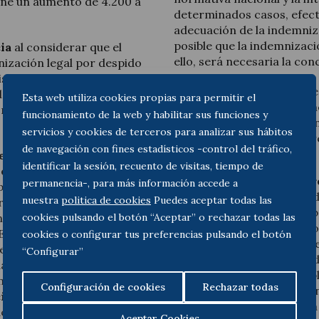
one un aumento de 4.200 a
determinados casos, efect
adecuación de la indemniz
posible que la indemnizació
ia
al considerar que el
ello, será necesaria la con
ización legal por despido
gislador supone una
La notoria y evidente
 de la Organización
Esta web utiliza cookies propias para permitir el
resultar manifiestame
n con el artículo 24 de la
funcionamiento de la web y habilitar sus funciones y
que sea clara y eviden
servicios y cookies de terceros para analizar sus hábitos
de ley o abuso de der
de navegación con fines estadísticos -control del tráfico,
del contrato.
erda que la
identificar la sesión, recuento de visitas, tiempo de
 legalmente
, lo que
Si se cumplen estos dos r
permanencia-, para más información accede a
 parámetros
aplicación del artículo 10
nuestra
politica de cookies
Puedes aceptar todas las
r el daño emergente, el
umbrales legales
. Sin emb
cookies pulsando el botón “Aceptar” o rechazar todas las
ados, sino que su cuantía
adecuarse a unos límites o
 Estatuto de los
cookies o configurar tus preferencias pulsando el botón
incurriría en posibles sub
ento por la resolución del
“Configurar”
entre los operadores juríd
en función del salario y
arbitrariedad y toda posibl
on unos topes máximos.
Configuración de cookies
Rechazar todas
descartable que “la indem
ció
n: cuando la decisión
conceptos adicionales a la
 derechos fundamentales y
Aceptar Cookies