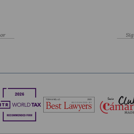
ior
Sig