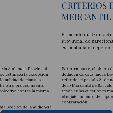
CRITERIOS 
MERCANTIL
Actualidad jurídica
El pasado día 9 de octu
Provincial de Barcelona
Notícias y artículos
estimaba la excepción 
e la Audiencia Provincial
Por otra parte, al objeto 
 se estimaba la excepción
deducen de esta nueva Doct
de nulidad de cláusula
referida, el pasado 21 de 
stir otro procedimiento
de lo Mercantil de Barcelo
 colectiva contra la misma
resolver las cuestiones m
el enjuiciamiento de supues
contratación.
sma Sección de la Audiencia
 excepción de cosa juzgada
Las conclusiones al respe