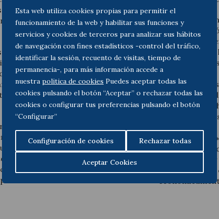
se ejercitaba con carácter
Esta web utiliza cookies propias para permitir el
En los procedim
entencia una acción
funcionamiento de la web y habilitar sus funciones y
alguna resolució
servicios y cookies de terceros para analizar sus hábitos
el Tribunal debe
de navegación con fines estadísticos -control del tráfico,
ta materia respecto de la
Se desestimará 
identificar la sesión, recuento de visitas, tiempo de
Tribunales raramente
prejudicialidad 
permanencia-, para más información accede a
dividual respecto de otras
demanda.
nuestra
politica de cookies
Puedes aceptar todas las
 prejudicialidad civil,
Si las anteriore
cookies pulsando el botón “Aceptar” o rechazar todas las
o en el que se ejercitaba
contestación a 
cookies o configurar tus preferencias pulsando el botón
procedimiento h
resuelva las cue
“Configurar”
 rodea esta cuestión ya
Mercantil nº 9.
nte, el Juzgado de lo
Para evitar un p
Configuración de cookies
Rechazar todas
na cuestión prejudicial al
actor al suspen
te pudiera pronunciarse
posible solicita
Aceptar Cookies
pciones procesales, en
aplicación de la
puesto en la Directiva del
económicamente 