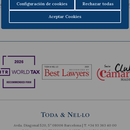
ior
Sig
Configuración de cookies
Rechazar todas
Aceptar Cookies
Avda. Diagonal 520, 5º 08006 Barcelona | T.
+34 93 363 40 00