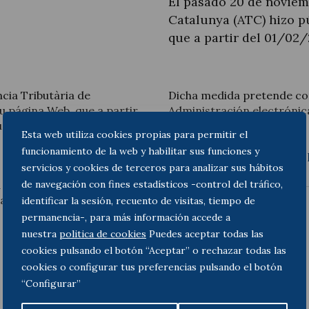
El pasado 20 de noviem
Catalunya (ATC) hizo pú
que a partir del 01/02
Actualidad jurídica
cia Tributària de
Dicha medida pretende con
su página Web, que a partir
Administración electrónica
Notícias y artículos
s oficinas impresos de
documental.
Esta web utiliza cookies propias para permitir el
funcionamiento de la web y habilitar sus funciones y
Consulte la comunicación 
servicios y cookies de terceros para analizar sus hábitos
os únicamente estarán
de navegación con fines estadísticos -control del tráfico,
ca del organismo
diante programas de ayuda
identificar la sesión, recuento de visitas, tiempo de
a mediante formularios
permanencia-, para más información accede a
nuestra
politica de cookies
Puedes aceptar todas las
cookies pulsando el botón “Aceptar” o rechazar todas las
cookies o configurar tus preferencias pulsando el botón
“Configurar”